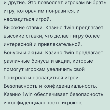
и другие. Это позволяет игрокам выбрать
игру, которая им понравится, и
насладиться игрой.
Высокие ставки. Казино 1win предлагает
высокие ставки, что делает игру более
интересной и привлекательной.
Бонусы и акции. Казино 1win предлагает
различные бонусы и акции, которые
помогут игрокам увеличить свой
банкролл и насладиться игрой.
Безопасность и конфиденциальность.
Казино 1win обеспечивает безопасность
и конфиденциальность игроков,