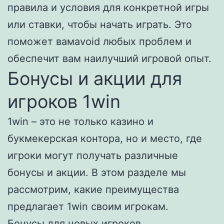
правила и условия для конкретной игры
или ставки, чтобы начать играть. Это
поможет вамavoid любых проблем и
обеспечит вам наилучший игровой опыт.
Бонусы и акции для
игроков 1win
1win – это не только казино и
букмекерская контора, но и место, где
игроки могут получать различные
бонусы и акции. В этом разделе мы
рассмотрим, какие преимущества
предлагает 1win своим игрокам.
Бонусы для новых игроков