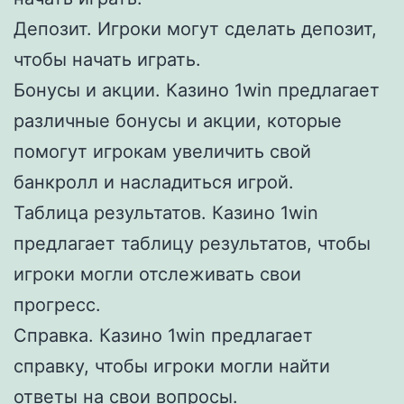
Депозит. Игроки могут сделать депозит,
чтобы начать играть.
Бонусы и акции. Казино 1win предлагает
различные бонусы и акции, которые
помогут игрокам увеличить свой
банкролл и насладиться игрой.
Таблица результатов. Казино 1win
предлагает таблицу результатов, чтобы
игроки могли отслеживать свои
прогресс.
Справка. Казино 1win предлагает
справку, чтобы игроки могли найти
ответы на свои вопросы.