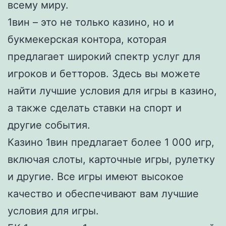
всему миру.
1вин – это не только казино, но и
букмекерская контора, которая
предлагает широкий спектр услуг для
игроков и бетторов. Здесь вы можете
найти лучшие условия для игры в казино,
а также сделать ставки на спорт и
другие события.
Казино 1вин предлагает более 1 000 игр,
включая слоты, карточные игры, рулетку
и другие. Все игры имеют высокое
качество и обеспечивают вам лучшие
условия для игры.