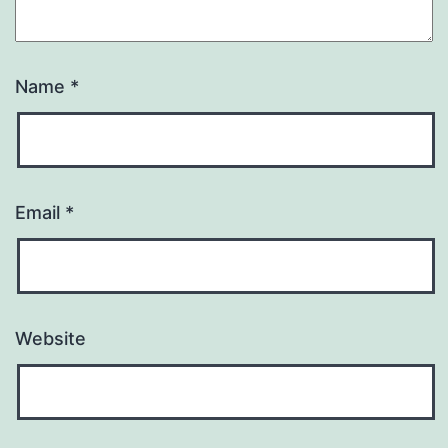
Name
*
Email
*
Website