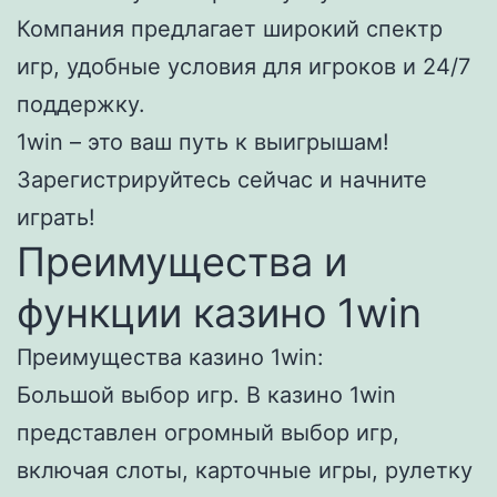
Компания предлагает широкий спектр
игр, удобные условия для игроков и 24/7
поддержку.
1win – это ваш путь к выигрышам!
Зарегистрируйтесь сейчас и начните
играть!
Преимущества и
функции казино 1win
Преимущества казино 1win:
Большой выбор игр. В казино 1win
представлен огромный выбор игр,
включая слоты, карточные игры, рулетку