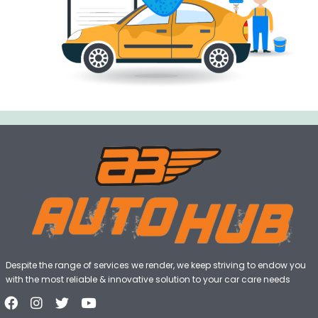
Despite the range of services we render, we keep striving to endow you
with the most reliable & innovative solution to your car care needs