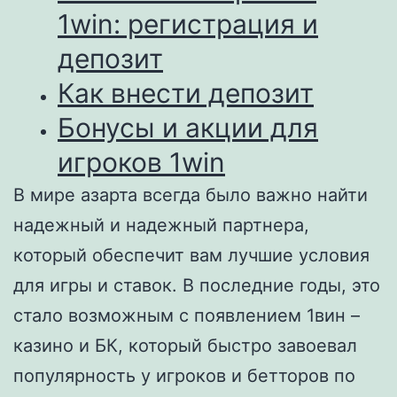
1win: регистрация и
депозит
Как внести депозит
Бонусы и акции для
игроков 1win
В мире азарта всегда было важно найти
надежный и надежный партнера,
который обеспечит вам лучшие условия
для игры и ставок. В последние годы, это
стало возможным с появлением 1вин –
казино и БК, который быстро завоевал
популярность у игроков и бетторов по