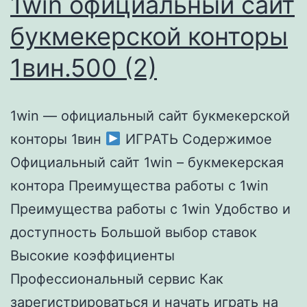
1win официальный сайт
букмекерской конторы
1вин.500 (2)
1win — официальный сайт букмекерской
конторы 1вин
ИГРАТЬ Содержимое
Официальный сайт 1win – букмекерская
контора Преимущества работы с 1win
Преимущества работы с 1win Удобство и
доступность Большой выбор ставок
Высокие коэффициенты
Профессиональный сервис Как
зарегистрироваться и начать играть на