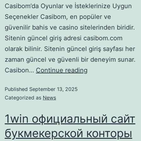
Casibom’da Oyunlar ve İsteklerinize Uygun
Seçenekler Casibom, en popüler ve
güvenilir bahis ve casino sitelerinden biridir.
Sitenin güncel giriş adresi casibom.com
olarak bilinir. Sitenin güncel giriş sayfası her
zaman güncel ve güvenli bir deneyim sunar.
Casibon…
Continue reading
Published
September 13, 2025
Categorized as
News
1win официальный сайт
букмекерской конторы