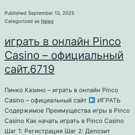
Published
September 13, 2025
Categorized as
News
играть в онлайн Pinco
Casino – официальный
сайт.6719
Пинко Казино – играть в онлайн Pinco
Casino – официальный сайт
ИГРАТЬ
Содержимое Преимущества игры в Pinco
Casino Как начать играть в Pinco Casino
Шаг 1: Регистрация Шаг 2: Депозит