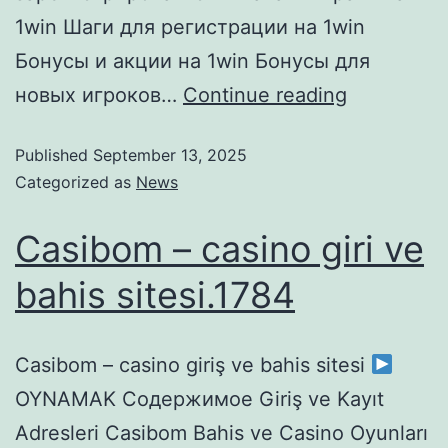
1win Шаги для регистрации на 1win
Бонусы и акции на 1win Бонусы для
новых игроков…
Continue reading
Published
September 13, 2025
Categorized as
News
Casibom – casino giri ve
bahis sitesi.1784
Casibom – casino giriş ve bahis sitesi
OYNAMAK Содержимое Giriş ve Kayıt
Adresleri Casibom Bahis ve Casino Oyunları