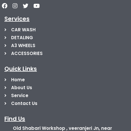
Services
CAR WASH
DETALING
A3 WHEELS
ACCESSORIES
Quick Links
Home
About Us
Service
Contact Us
Find Us
Old Shabari Workshop , veeranjeri Jn, near