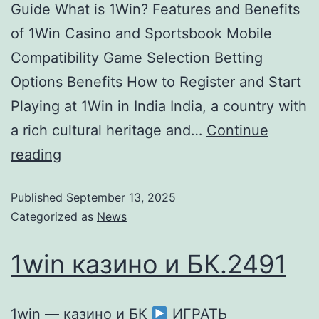
Guide What is 1Win? Features and Benefits
of 1Win Casino and Sportsbook Mobile
Compatibility Game Selection Betting
Options Benefits How to Register and Start
Playing at 1Win in India India, a country with
a rich cultural heritage and…
Continue
reading
Published
September 13, 2025
Categorized as
News
1win казино и БК.2491
1win — казино и БК
ИГРАТЬ