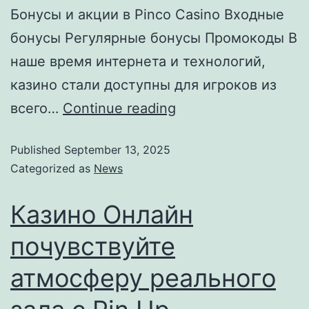
Бонусы и акции в Pinco Casino Входные
бонусы Регулярные бонусы Промокоды В
наше время интернета и технологий,
казино стали доступны для игроков из
всего…
Continue reading
Published
September 13, 2025
Categorized as
News
Казино Онлайн
почувствуйте
атмосферу реального