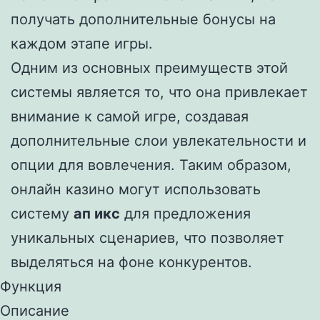
получать дополнительные бонусы на
каждом этапе игры.
Одним из основных преимуществ этой
системы является то, что она привлекает
внимание к самой игре, создавая
дополнительные слои увлекательности и
опции для вовлечения. Таким образом,
онлайн казино могут использовать
систему
ап икс
для предложения
уникальных сценариев, что позволяет
выделяться на фоне конкурентов.
Функция
Описание