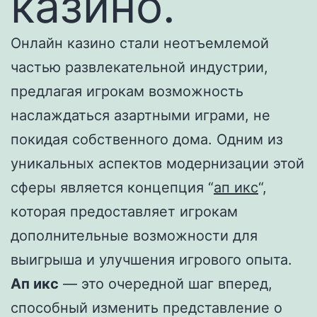
казино.
Онлайн казино стали неотъемлемой
частью развлекательной индустрии,
предлагая игрокам возможность
наслаждаться азартными играми, не
покидая собственного дома. Одним из
уникальных аспектов модернизации этой
сферы является концепция “
ап икс
“,
которая предоставляет игрокам
дополнительные возможности для
выигрыша и улучшения игрового опыта.
Ап икс
— это очередной шаг вперед,
способный изменить представление о