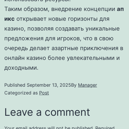
Таким образом, внедрение концепции
ап
икс
открывает новые горизонты для
казино, позволяя создавать уникальные
предложения для игроков, что в свою
очередь делает азартные приключения в
онлайн казино более увлекательными и
доходными.
Published
September 13, 2025
By
Manager
Categorized as
Post
Leave a comment
Your email address will not be published.
Required