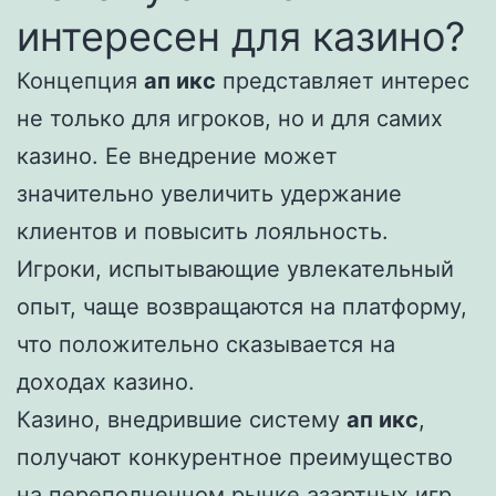
интересен для казино?
Концепция
ап икс
представляет интерес
не только для игроков, но и для самих
казино. Ее внедрение может
значительно увеличить удержание
клиентов и повысить лояльность.
Игроки, испытывающие увлекательный
опыт, чаще возвращаются на платформу,
что положительно сказывается на
доходах казино.
Казино, внедрившие систему
ап икс
,
получают конкурентное преимущество
на переполненном рынке азартных игр.