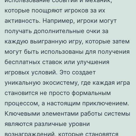
использование событий и механик,
которые поощряют игроков за их
активность. Например, игроки могут
получать дополнительные очки за
каждую выигранную игру, которые затем
могут быть использованы для получения
бесплатных ставок или улучшения
игровых условий. Это создает
уникальную экосистему, где каждая игра
становится не просто формальным
процессом, а настоящим приключением.
Ключевыми элементами работы системы
являются различные уровни
вознаграждений, которые становятся