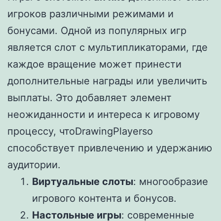
игроков различными режимами и
бонусами. Одной из популярных игр
является слот с мультипликаторами, где
каждое вращение может принести
дополнительные награды или увеличить
выплаты. Это добавляет элемент
неожиданности и интереса к игровому
процессу, чтоDrawingPlayersо
способствует привлечению и удержанию
аудитории.
Виртуальные слоты
: многообразие
игрового контента и бонусов.
Настольные игры
: современные