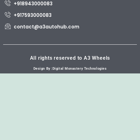
+918943000083
+917593000083
contact@a3autohub.com
All rights reserved to A3 Wheels
Design By :Digital Monastery Technologies