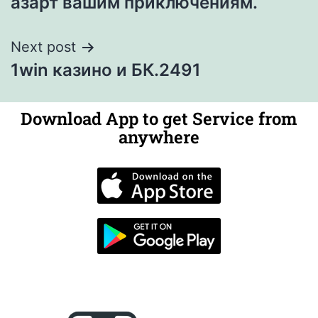
азарт вашим приключениям.
Next post
1win казино и БК.2491
Download App to get Service from
anywhere