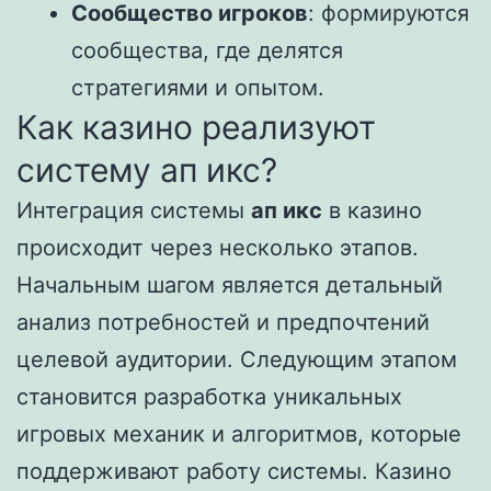
Сообщество игроков
: формируются
сообщества, где делятся
стратегиями и опытом.
Как казино реализуют
систему ап икс?
Интеграция системы
ап икс
в казино
происходит через несколько этапов.
Начальным шагом является детальный
анализ потребностей и предпочтений
целевой аудитории. Следующим этапом
становится разработка уникальных
игровых механик и алгоритмов, которые
поддерживают работу системы. Казино