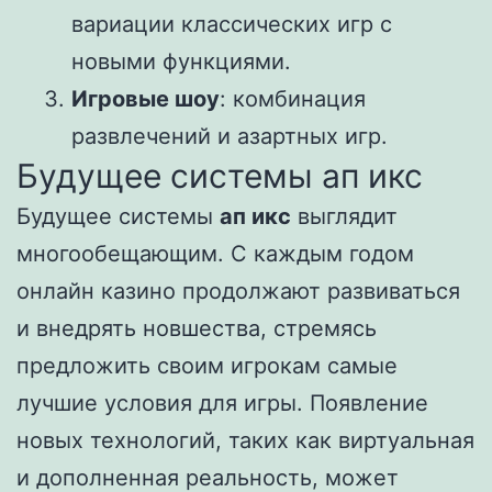
вариации классических игр с
новыми функциями.
Игровые шоу
: комбинация
развлечений и азартных игр.
Будущее системы ап икс
Будущее системы
ап икс
выглядит
многообещающим. С каждым годом
онлайн казино продолжают развиваться
и внедрять новшества, стремясь
предложить своим игрокам самые
лучшие условия для игры. Появление
новых технологий, таких как виртуальная
и дополненная реальность, может