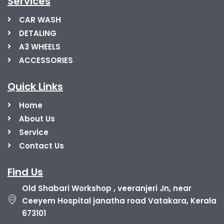
Services
CAR WASH
DETALING
A3 WHEELS
ACCESSORIES
Quick Links
Home
About Us
Service
Contact Us
Find Us
Old Shabari Workshop , veeranjeri Jn, near
Ceeyem Hospital janatha road Vatakara, Kerala
673101