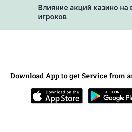
Влияние акций казино на
игроков
Download App to get Service from 