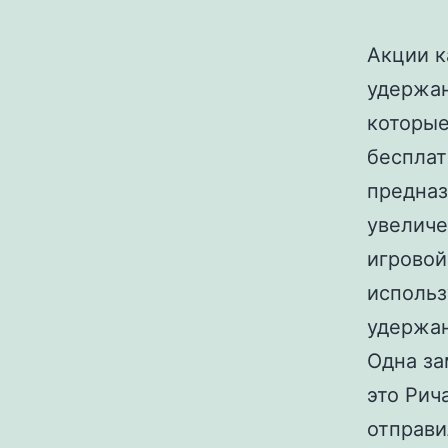
Акции к
удержан
которые
бесплат
предназ
увеличе
игровой
использ
удержан
Одна за
это Рич
отправи