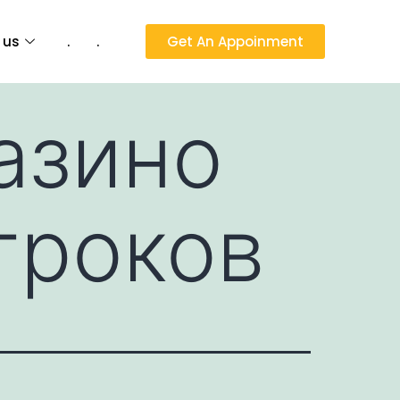
 us
.
.
Get An Appoinment
азино
гроков