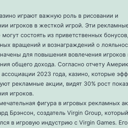
азино играют важную роль в рисовании и
ии игроков в жесткой игрой. Эти рекламные
 могут состоять из приветственных бонусов
ных вращений и вознаграждений о лояльнос
начены для повышения вовлечения игроков 
ния общего дохода. Согласно отчету Амери
 ассоциации 2023 года, казино, которые эф
уют рекламные акции, видят 30% рост пока
ия игроков.
мечательная фигура в игровых рекламных ак
ард Брэнсон, создатель Virgin Group, которы
лся в игровую индустрию с Virgin Games. Его