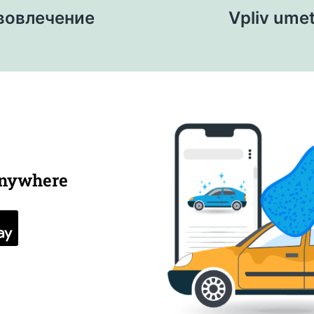
 вовлечение
Vpliv umet
anywhere