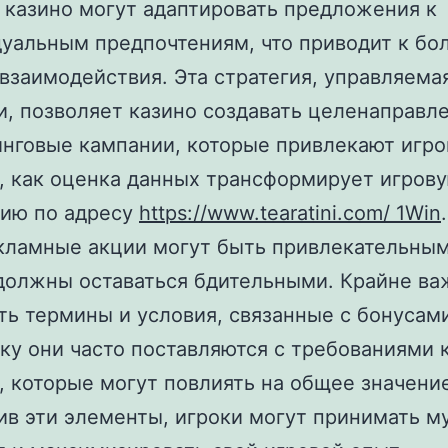
 казино могут адаптировать предложения к
уальным предпочтениям, что приводит к б
взаимодействия. Эта стратегия, управляема
, позволяет казино создавать целенаправл
нговые кампании, которые привлекают игро
, как оценка данных трансформирует игров
рию по адресу
https://www.tearatini.com/ 1Win
.
кламные акции могут быть привлекательным
должны оставаться бдительными. Крайне ва
ть термины и условия, связанные с бонусам
ку они часто поставляются с требованиями 
, которые могут повлиять на общее значени
ив эти элементы, игроки могут принимать м