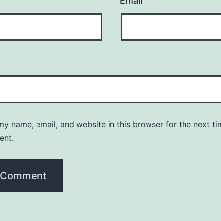
Email
*
y name, email, and website in this browser for the next ti
ent.