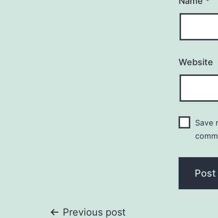
Name
*
Website
Save m
comm
Previous post