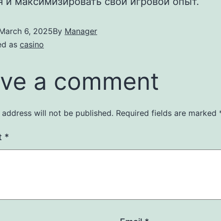
 и максимизировать свой игровой опыт.
March 6, 2025
By
Manager
ed as
casino
ve a comment
 address will not be published.
Required fields are marked
t
*