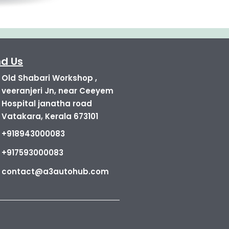
nd Us
Old Shabari Workshop ,
veeranjeri Jn, near Ceeyem
Hospital janatha road
Vatakara, Kerala 673101
+918943000083
+917593000083
contact@a3autohub.com