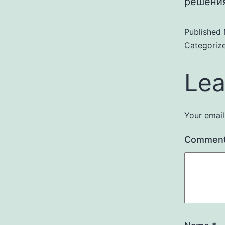
решения
Published
Categoriz
Lea
Your email
Commen