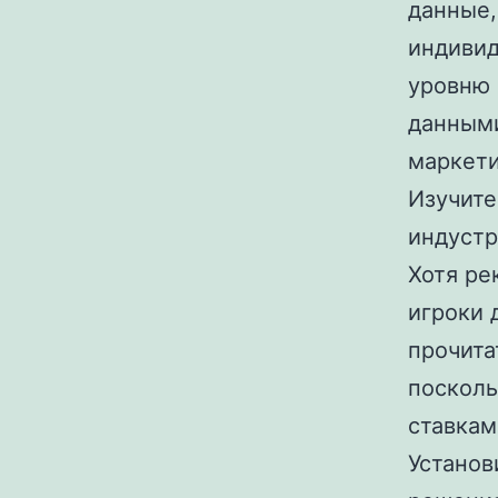
данные,
индивид
уровню 
данными
маркети
Изучите
индуст
Хотя ре
игроки 
прочита
посколь
ставкам
Установ