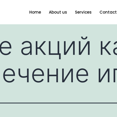
Home
About us
Services
Contact
е акций к
лечение и