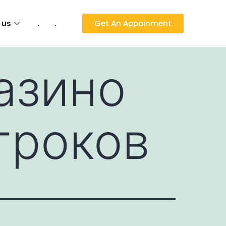
 us
.
.
Get An Appoinment
азино
гроков