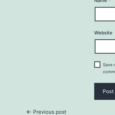
Name
*
Website
Save m
comm
Previous post