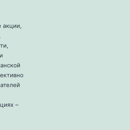
 акции,
,
ти,
и
канской
фективно
зателей
циях –
й