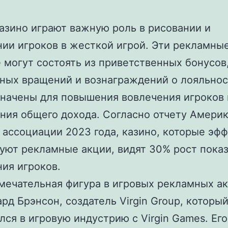
азино играют важную роль в рисовании и
ии игроков в жесткой игрой. Эти рекламные
 могут состоять из приветственных бонусов
ных вращений и вознаграждений о лояльнос
начены для повышения вовлечения игроков 
ния общего дохода. Согласно отчету Амери
 ассоциации 2023 года, казино, которые эф
уют рекламные акции, видят 30% рост пока
ия игроков.
мечательная фигура в игровых рекламных ак
ард Брэнсон, создатель Virgin Group, которы
лся в игровую индустрию с Virgin Games. Его