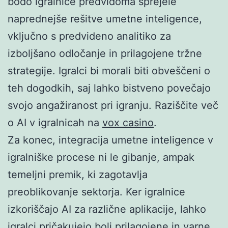
bodo igralnice predvidoma sprejele
naprednejše rešitve umetne inteligence,
vključno s predvideno analitiko za
izboljšano odločanje in prilagojene tržne
strategije. Igralci bi morali biti obveščeni o
teh dogodkih, saj lahko bistveno povečajo
svojo angažiranost pri igranju. Raziščite več
o AI v igralnicah na
vox casino
.
Za konec, integracija umetne inteligence v
igralniške procese ni le gibanje, ampak
temeljni premik, ki zagotavlja
preoblikovanje sektorja. Ker igralnice
izkoriščajo AI za različne aplikacije, lahko
igralci pričakujejo bolj prilagojene in varne