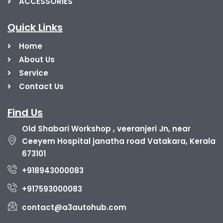
ACCESSORIES
Quick Links
Home
About Us
Service
Contact Us
Find Us
Old Shabari Workshop , veeranjeri Jn, near
Ceeyem Hospital janatha road Vatakara, Kerala
673101
+918943000083
+917593000083
contact@a3autohub.com