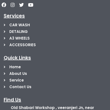
Services
CAR WASH
DETALING
A3 WHEELS
ACCESSORIES
Quick Links
Home
About Us
Service
Contact Us
Find Us
Old Shabari Workshop , veeranjeri Jn, near