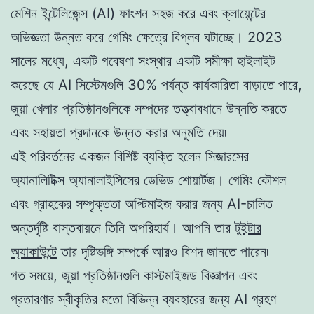
মেশিন ইন্টেলিজেন্স (AI) ফাংশন সহজ করে এবং ক্লায়েন্টের
অভিজ্ঞতা উন্নত করে গেমিং ক্ষেত্রে বিপ্লব ঘটাচ্ছে। 2023
সালের মধ্যে, একটি গবেষণা সংস্থার একটি সমীক্ষা হাইলাইট
করেছে যে AI সিস্টেমগুলি 30% পর্যন্ত কার্যকারিতা বাড়াতে পারে,
জুয়া খেলার প্রতিষ্ঠানগুলিকে সম্পদের তত্ত্বাবধানে উন্নতি করতে
এবং সহায়তা প্রদানকে উন্নত করার অনুমতি দেয়৷
এই পরিবর্তনের একজন বিশিষ্ট ব্যক্তি হলেন সিজারসের
অ্যানালিটিক্স অ্যানালাইসিসের ডেভিড শোয়ার্টজ। গেমিং কৌশল
এবং গ্রাহকের সম্পৃক্ততা অপ্টিমাইজ করার জন্য AI-চালিত
অন্তর্দৃষ্টি বাস্তবায়নে তিনি অপরিহার্য। আপনি তার
টুইটার
অ্যাকাউন্টে
তার দৃষ্টিভঙ্গি সম্পর্কে আরও বিশদ জানতে পারেন৷
গত সময়ে, জুয়া প্রতিষ্ঠানগুলি কাস্টমাইজড বিজ্ঞাপন এবং
প্রতারণার স্বীকৃতির মতো বিভিন্ন ব্যবহারের জন্য AI গ্রহণ