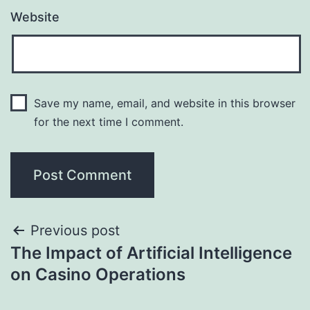
Website
Save my name, email, and website in this browser
for the next time I comment.
Previous post
The Impact of Artificial Intelligence
on Casino Operations