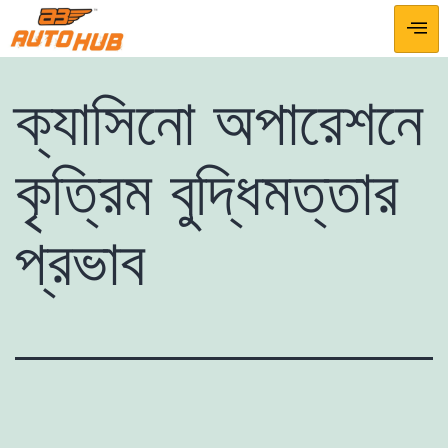
ক্যাসিনো অপারেশনে
কৃত্রিম বুদ্ধিমত্তার
প্রভাব