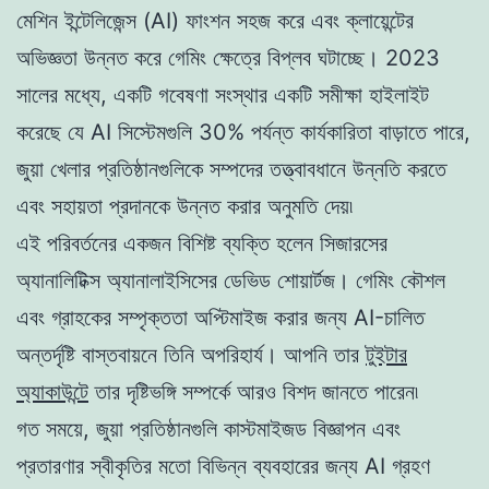
মেশিন ইন্টেলিজেন্স (AI) ফাংশন সহজ করে এবং ক্লায়েন্টের
অভিজ্ঞতা উন্নত করে গেমিং ক্ষেত্রে বিপ্লব ঘটাচ্ছে। 2023
সালের মধ্যে, একটি গবেষণা সংস্থার একটি সমীক্ষা হাইলাইট
করেছে যে AI সিস্টেমগুলি 30% পর্যন্ত কার্যকারিতা বাড়াতে পারে,
জুয়া খেলার প্রতিষ্ঠানগুলিকে সম্পদের তত্ত্বাবধানে উন্নতি করতে
এবং সহায়তা প্রদানকে উন্নত করার অনুমতি দেয়৷
এই পরিবর্তনের একজন বিশিষ্ট ব্যক্তি হলেন সিজারসের
অ্যানালিটিক্স অ্যানালাইসিসের ডেভিড শোয়ার্টজ। গেমিং কৌশল
এবং গ্রাহকের সম্পৃক্ততা অপ্টিমাইজ করার জন্য AI-চালিত
অন্তর্দৃষ্টি বাস্তবায়নে তিনি অপরিহার্য। আপনি তার
টুইটার
অ্যাকাউন্টে
তার দৃষ্টিভঙ্গি সম্পর্কে আরও বিশদ জানতে পারেন৷
গত সময়ে, জুয়া প্রতিষ্ঠানগুলি কাস্টমাইজড বিজ্ঞাপন এবং
প্রতারণার স্বীকৃতির মতো বিভিন্ন ব্যবহারের জন্য AI গ্রহণ