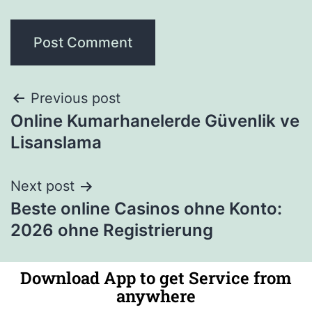
Previous post
Online Kumarhanelerde Güvenlik ve
Lisanslama
Next post
Beste online Casinos ohne Konto:
2026 ohne Registrierung
Download App to get Service from
anywhere