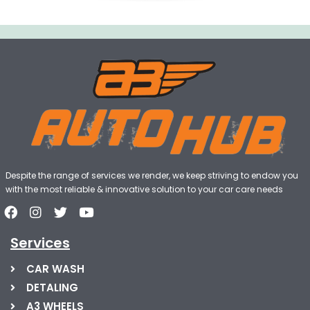
Despite the range of services we render, we keep striving to endow you
with the most reliable & innovative solution to your car care needs
Services
CAR WASH
DETALING
A3 WHEELS