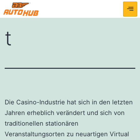
t
Die Casino-Industrie hat sich in den letzten
Jahren erheblich verändert und sich von
traditionellen stationären
Veranstaltungsorten zu neuartigen Virtual