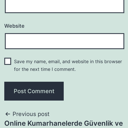
Website
Save my name, email, and website in this browser
for the next time I comment.
Previous post
Online Kumarhanelerde Güvenlik ve