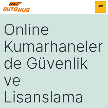
Online
Kumarhaneler
de Güvenlik
ve
Lisanslama