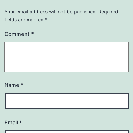
Your email address will not be published.
Required
fields are marked
*
Comment
*
Name
*
Email
*