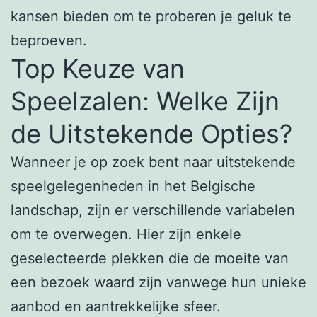
kansen bieden om te proberen je geluk te
beproeven.
Top Keuze van
Speelzalen: Welke Zijn
de Uitstekende Opties?
Wanneer je op zoek bent naar uitstekende
speelgelegenheden in het Belgische
landschap, zijn er verschillende variabelen
om te overwegen. Hier zijn enkele
geselecteerde plekken die de moeite van
een bezoek waard zijn vanwege hun unieke
aanbod en aantrekkelijke sfeer.