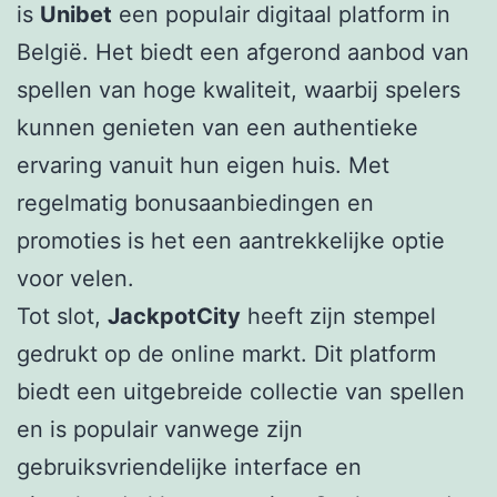
is
Unibet
een populair digitaal platform in
België. Het biedt een afgerond aanbod van
spellen van hoge kwaliteit, waarbij spelers
kunnen genieten van een authentieke
ervaring vanuit hun eigen huis. Met
regelmatig bonusaanbiedingen en
promoties is het een aantrekkelijke optie
voor velen.
Tot slot,
JackpotCity
heeft zijn stempel
gedrukt op de online markt. Dit platform
biedt een uitgebreide collectie van spellen
en is populair vanwege zijn
gebruiksvriendelijke interface en