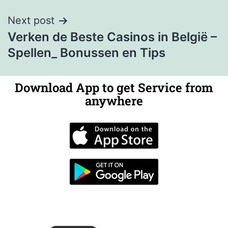
Next post
Verken de Beste Casinos in België –
Spellen_ Bonussen en Tips
Download App to get Service from
anywhere