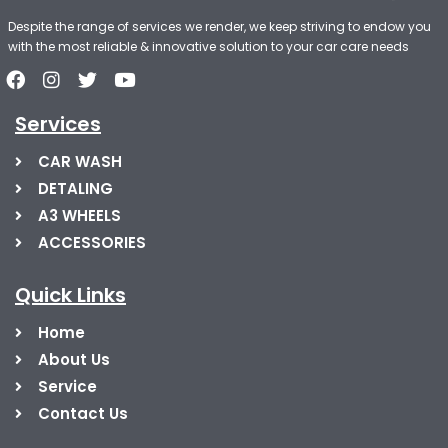
Despite the range of services we render, we keep striving to endow you
with the most reliable & innovative solution to your car care needs
Services
CAR WASH
DETALING
A3 WHEELS
ACCESSORIES
Quick Links
Home
About Us
Service
Contact Us