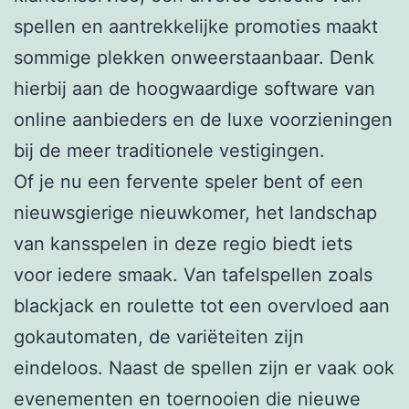
spellen en aantrekkelijke promoties maakt
sommige plekken onweerstaanbaar. Denk
hierbij aan de hoogwaardige software van
online aanbieders en de luxe voorzieningen
bij de meer traditionele vestigingen.
Of je nu een fervente speler bent of een
nieuwsgierige nieuwkomer, het landschap
van kansspelen in deze regio biedt iets
voor iedere smaak. Van tafelspellen zoals
blackjack en roulette tot een overvloed aan
gokautomaten, de variëteiten zijn
eindeloos. Naast de spellen zijn er vaak ook
evenementen en toernooien die nieuwe