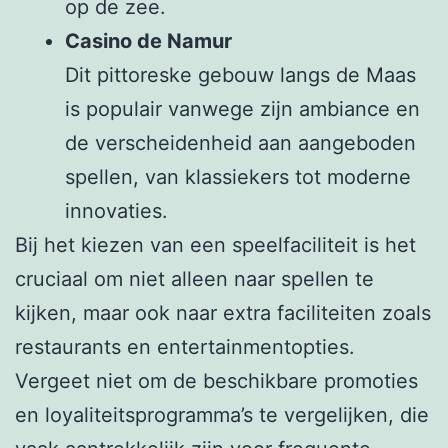
op de zee.
Casino de Namur
Dit pittoreske gebouw langs de Maas
is populair vanwege zijn ambiance en
de verscheidenheid aan aangeboden
spellen, van klassiekers tot moderne
innovaties.
Bij het kiezen van een speelfaciliteit is het
cruciaal om niet alleen naar spellen te
kijken, maar ook naar extra faciliteiten zoals
restaurants en entertainmentopties.
Vergeet niet om de beschikbare promoties
en loyaliteitsprogramma’s te vergelijken, die