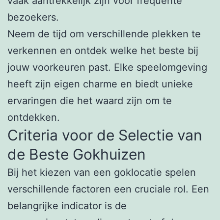
vaak aantrekkelijk zijn voor frequente
bezoekers.
Neem de tijd om verschillende plekken te
verkennen en ontdek welke het beste bij
jouw voorkeuren past. Elke speelomgeving
heeft zijn eigen charme en biedt unieke
ervaringen die het waard zijn om te
ontdekken.
Criteria voor de Selectie van
de Beste Gokhuizen
Bij het kiezen van een goklocatie spelen
verschillende factoren een cruciale rol. Een
belangrijke indicator is de