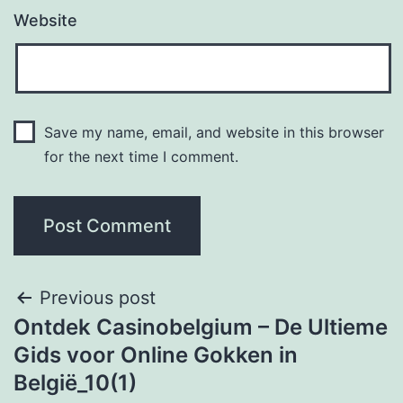
Website
Save my name, email, and website in this browser
for the next time I comment.
Previous post
Ontdek Casinobelgium – De Ultieme
Gids voor Online Gokken in
België_10(1)