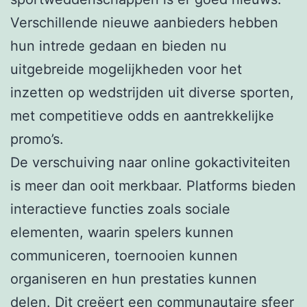
Verschillende nieuwe aanbieders hebben
hun intrede gedaan en bieden nu
uitgebreide mogelijkheden voor het
inzetten op wedstrijden uit diverse sporten,
met competitieve odds en aantrekkelijke
promo’s.
De verschuiving naar online gokactiviteiten
is meer dan ooit merkbaar. Platforms bieden
interactieve functies zoals sociale
elementen, waarin spelers kunnen
communiceren, toernooien kunnen
organiseren en hun prestaties kunnen
delen. Dit creëert een communautaire sfeer