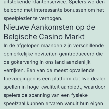
uitstekende klantenservice. Spelers worden
beloond met interessante bonussen om het
speelplezier te verhogen.
Nieuwe Aankomsten op de
Belgische Casino Markt
In de afgelopen maanden zijn verschillende
opmerkelijke noviteiten geïntroduceerd die
de gokervaring in ons land aanzienlijk
verrijken. Een van de meest opvallende
toevoegingen is een platform dat live dealer
spellen in hoge kwaliteit aanbiedt, waardoor
spelers de spanning van een fysieke
speelzaal kunnen ervaren vanuit hun eigen