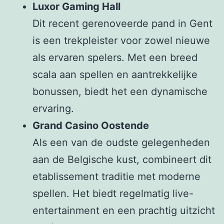
Luxor Gaming Hall
Dit recent gerenoveerde pand in Gent
is een trekpleister voor zowel nieuwe
als ervaren spelers. Met een breed
scala aan spellen en aantrekkelijke
bonussen, biedt het een dynamische
ervaring.
Grand Casino Oostende
Als een van de oudste gelegenheden
aan de Belgische kust, combineert dit
etablissement traditie met moderne
spellen. Het biedt regelmatig live-
entertainment en een prachtig uitzicht