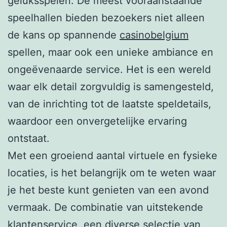
geluksspelen. De meest vooraanstaande
speelhallen bieden bezoekers niet alleen
de kans op spannende
casinobelgium
spellen, maar ook een unieke ambiance en
ongeëvenaarde service. Het is een wereld
waar elk detail zorgvuldig is samengesteld,
van de inrichting tot de laatste speldetails,
waardoor een onvergetelijke ervaring
ontstaat.
Met een groeiend aantal virtuele en fysieke
locaties, is het belangrijk om te weten waar
je het beste kunt genieten van een avond
vermaak. De combinatie van uitstekende
klantenservice, een diverse selectie van