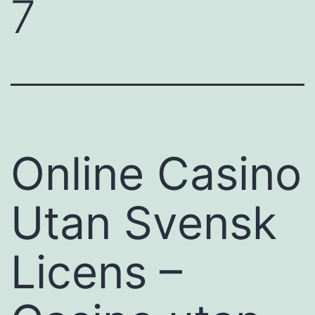
7
Online Casino
Utan Svensk
Licens –