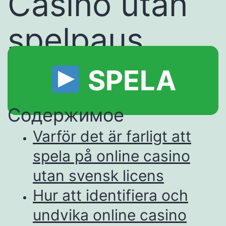
Casino utan
spelpaus
SPELA
Содержимое
Varför det är farligt att
spela på online casino
utan svensk licens
Hur att identifiera och
undvika online casino