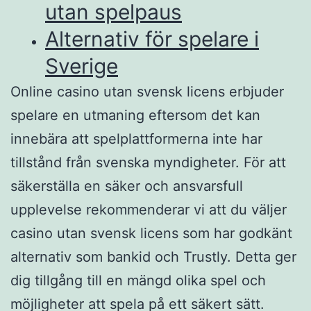
utan spelpaus
Alternativ för spelare i
Sverige
Online casino utan svensk licens erbjuder
spelare en utmaning eftersom det kan
innebära att spelplattformerna inte har
tillstånd från svenska myndigheter. För att
säkerställa en säker och ansvarsfull
upplevelse rekommenderar vi att du väljer
casino utan svensk licens som har godkänt
alternativ som bankid och Trustly. Detta ger
dig tillgång till en mängd olika spel och
möjligheter att spela på ett säkert sätt.