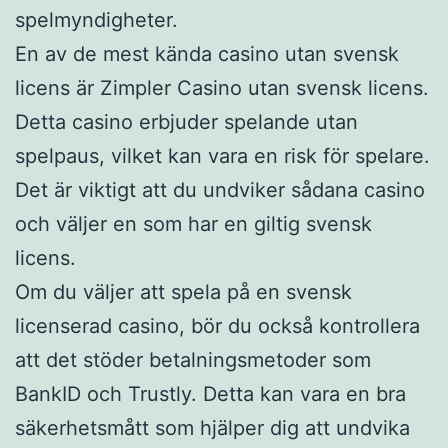
spelmyndigheter.
En av de mest kända casino utan svensk
licens är Zimpler Casino utan svensk licens.
Detta casino erbjuder spelande utan
spelpaus, vilket kan vara en risk för spelare.
Det är viktigt att du undviker sådana casino
och väljer en som har en giltig svensk
licens.
Om du väljer att spela på en svensk
licenserad casino, bör du också kontrollera
att det stöder betalningsmetoder som
BankID och Trustly. Detta kan vara en bra
säkerhetsmått som hjälper dig att undvika