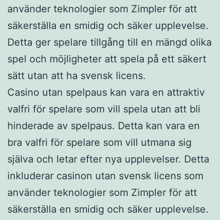
använder teknologier som Zimpler för att
säkerställa en smidig och säker upplevelse.
Detta ger spelare tillgång till en mängd olika
spel och möjligheter att spela på ett säkert
sätt utan att ha svensk licens.
Casino utan spelpaus kan vara en attraktiv
valfri för spelare som vill spela utan att bli
hinderade av spelpaus. Detta kan vara en
bra valfri för spelare som vill utmana sig
själva och letar efter nya upplevelser. Detta
inkluderar casinon utan svensk licens som
använder teknologier som Zimpler för att
säkerställa en smidig och säker upplevelse.