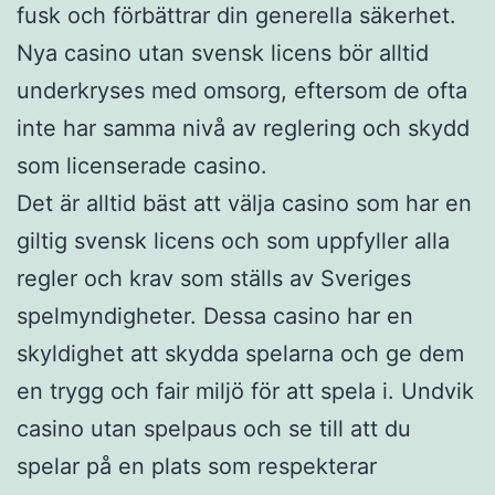
fusk och förbättrar din generella säkerhet.
Nya casino utan svensk licens bör alltid
underkryses med omsorg, eftersom de ofta
inte har samma nivå av reglering och skydd
som licenserade casino.
Det är alltid bäst att välja casino som har en
giltig svensk licens och som uppfyller alla
regler och krav som ställs av Sveriges
spelmyndigheter. Dessa casino har en
skyldighet att skydda spelarna och ge dem
en trygg och fair miljö för att spela i. Undvik
casino utan spelpaus och se till att du
spelar på en plats som respekterar