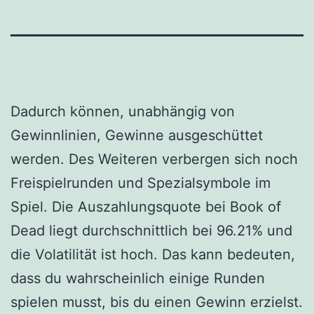
Dadurch können, unabhängig von
Gewinnlinien, Gewinne ausgeschüttet
werden. Des Weiteren verbergen sich noch
Freispielrunden und Spezialsymbole im
Spiel. Die Auszahlungsquote bei Book of
Dead liegt durchschnittlich bei 96.21% und
die Volatilität ist hoch. Das kann bedeuten,
dass du wahrscheinlich einige Runden
spielen musst, bis du einen Gewinn erzielst.