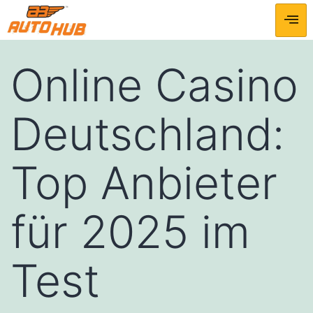
Online Casino
Deutschland:
Top Anbieter
für 2025 im
Test