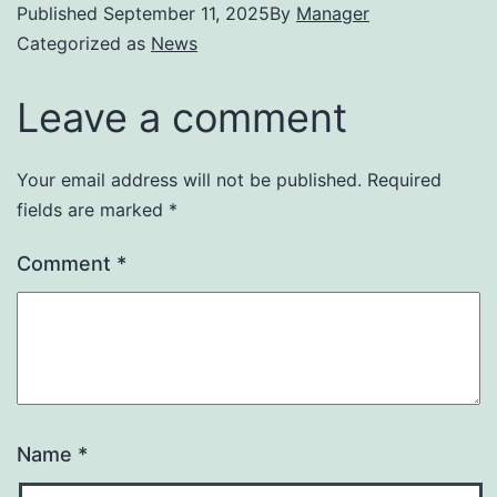
Published
September 11, 2025
By
Manager
Categorized as
News
Leave a comment
Your email address will not be published.
Required
fields are marked
*
Comment
*
Name
*