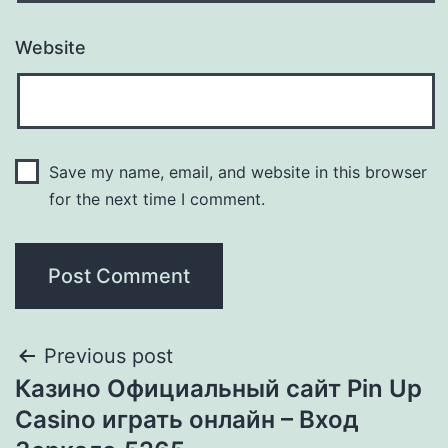
Website
Save my name, email, and website in this browser
for the next time I comment.
Previous post
Казино Официальный сайт Pin Up
Casino играть онлайн – Вход