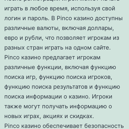
играть в любое время, используя свой
логин и пароль. В Pinco казино доступны
различные валюты, включая доллары,
евро и рубли, что позволяет игрокам из
разных стран играть на одном сайте.
Pinco казино предлагает игрокам
различные функции, включая функцию
поиска игр, функцию поиска игроков,
функцию поиска результатов и функцию
поиска информации о казино. Игроки
также могут получать информацию о
новых играх, акциях и скидках.
Pinco казино обеспечивает безопасность