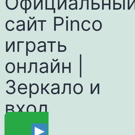
Официальны
сайт Pinco
играть
онлайн |
Зеркало и
вход