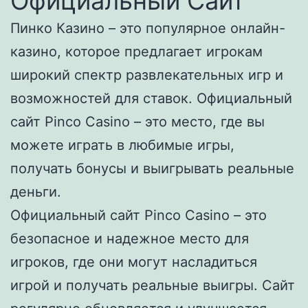
Официальный Сайт
Пинко Казино – это популярное онлайн-
казино, которое предлагает игрокам
широкий спектр развлекательных игр и
возможностей для ставок. Официальный
сайт Pinco Casino – это место, где вы
можете играть в любимые игры,
получать бонусы и выигрывать реальные
деньги.
Официальный сайт Pinco Casino – это
безопасное и надежное место для
игроков, где они могут насладиться
игрой и получать реальные выигры. Сайт