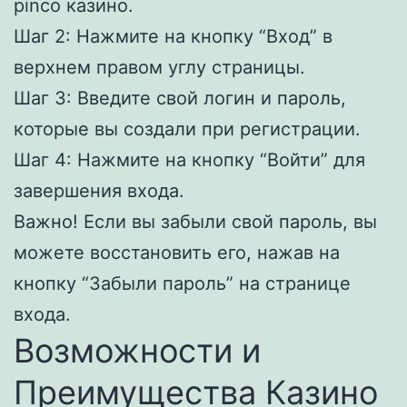
pinco казино.
Шаг 2: Нажмите на кнопку “Вход” в
верхнем правом углу страницы.
Шаг 3: Введите свой логин и пароль,
которые вы создали при регистрации.
Шаг 4: Нажмите на кнопку “Войти” для
завершения входа.
Важно! Если вы забыли свой пароль, вы
можете восстановить его, нажав на
кнопку “Забыли пароль” на странице
входа.
Возможности и
Преимущества Казино