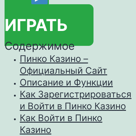
ИГРАТЬ
Содержимое
Пинко Казино –
Официальный Сайт
Описание и Функции
Как Зарегистрироваться
и Войти в Пинко Казино
Как Войти в Пинко
Казино