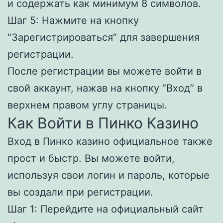
и содержать как минимум 8 символов.
Шаг 5: Нажмите на кнопку
“Зарегистрироваться” для завершения
регистрации.
После регистрации вы можете войти в
свой аккаунт, нажав на кнопку “Вход” в
верхнем правом углу страницы.
Как Войти в Пинко Казино
Вход в Пинко казино официальное также
прост и быстр. Вы можете войти,
используя свои логин и пароль, которые
вы создали при регистрации.
Шаг 1: Перейдите на официальный сайт