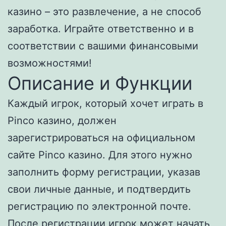
казино – это развлечение, а не способ
заработка. Играйте ответственно и в
соответствии с вашими финансовыми
возможностями!
Описание и Функции
Каждый игрок, который хочет играть в
Pinco казино, должен
зарегистрироваться на официальном
сайте Pinco казино. Для этого нужно
заполнить форму регистрации, указав
свои личные данные, и подтвердить
регистрацию по электронной почте.
После регистрации игрок может начать