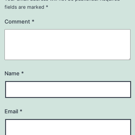
fields are marked
*
Comment
*
Name
*
Email
*