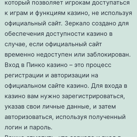
который позволяет игрокам доступаться
к играм и функциям казино, не используя
официальный сайт. Зеркало создано для
обеспечения доступности казино в
случае, если официальный сайт
временно недоступен или заблокирован.
Вход в Пинко казино – это процесс
регистрации и авторизации на
официальном сайте казино. Для входа в
казино вам нужно зарегистрироваться,
указав свои личные данные, и затем
авторизоваться, используя полученный
логин и пароль.