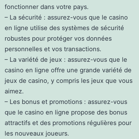
fonctionner dans votre pays.
– La sécurité : assurez-vous que le casino
en ligne utilise des systèmes de sécurité
robustes pour protéger vos données
personnelles et vos transactions.
– La variété de jeux : assurez-vous que le
casino en ligne offre une grande variété de
jeux de casino, y compris les jeux que vous
aimez.
– Les bonus et promotions : assurez-vous
que le casino en ligne propose des bonus
attractifs et des promotions régulières pour
les nouveaux joueurs.