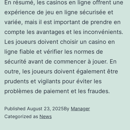
En résumé, les casinos en ligne offrent une
expérience de jeu en ligne sécurisée et
variée, mais il est important de prendre en
compte les avantages et les inconvénients.
Les joueurs doivent choisir un casino en
ligne fiable et vérifier les normes de
sécurité avant de commencer à jouer. En
outre, les joueurs doivent également être
prudents et vigilants pour éviter les
problèmes de paiement et les fraudes.
Published
August 23, 2025
By
Manager
Categorized as
News