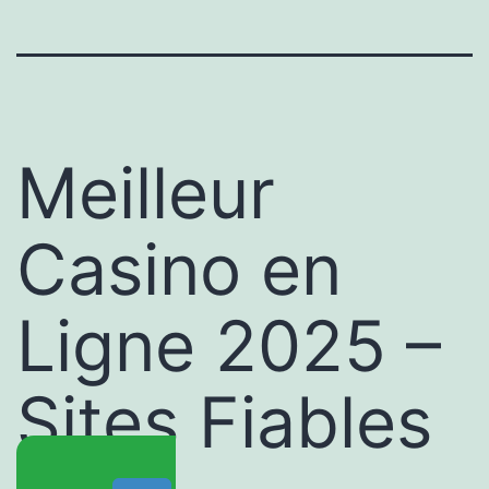
Meilleur
Casino en
Ligne 2025 –
Sites Fiables