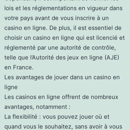
lois et les réglementations en vigueur dans
votre pays avant de vous inscrire à un
casino en ligne. De plus, il est essentiel de
choisir un casino en ligne qui est licencié et
réglementé par une autorité de contrôle,
telle que l’Autorité des jeux en ligne (AJE)
en France.
Les avantages de jouer dans un casino en
ligne
Les casinos en ligne offrent de nombreux
avantages, notamment :
La flexibilité : vous pouvez jouer où et
quand vous le souhaitez, sans avoir à vous