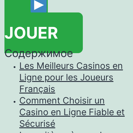
JOUER
Содержимое
Les Meilleurs Casinos en
Ligne pour les Joueurs
Français
Comment Choisir un
Casino en Ligne Fiable et
Sécurisé