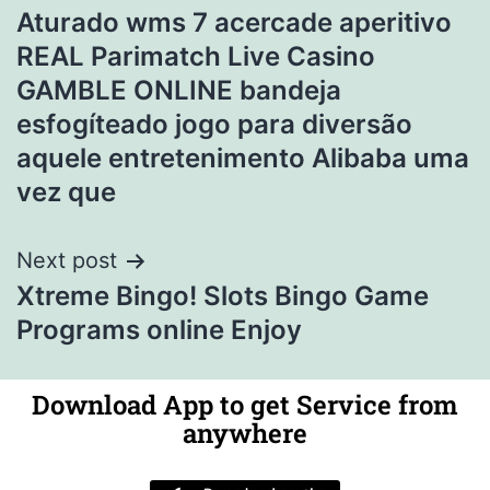
Aturado wms 7 acercade aperitivo
REAL Parimatch Live Casino
GAMBLE ONLINE bandeja
esfogíteado jogo para diversão
aquele entretenimento Alibaba uma
vez que
Next post
Xtreme Bingo! Slots Bingo Game
Programs online Enjoy
Download App to get Service from
anywhere