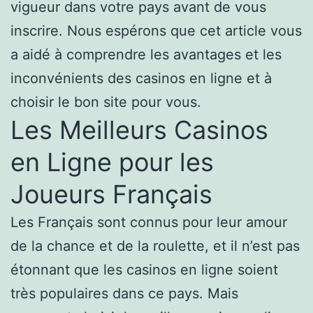
vigueur dans votre pays avant de vous
inscrire. Nous espérons que cet article vous
a aidé à comprendre les avantages et les
inconvénients des casinos en ligne et à
choisir le bon site pour vous.
Les Meilleurs Casinos
en Ligne pour les
Joueurs Français
Les Français sont connus pour leur amour
de la chance et de la roulette, et il n’est pas
étonnant que les casinos en ligne soient
très populaires dans ce pays. Mais