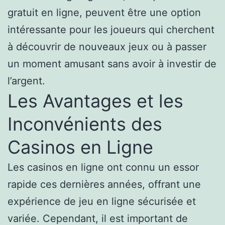
gratuit en ligne, peuvent être une option
intéressante pour les joueurs qui cherchent
à découvrir de nouveaux jeux ou à passer
un moment amusant sans avoir à investir de
l’argent.
Les Avantages et les
Inconvénients des
Casinos en Ligne
Les casinos en ligne ont connu un essor
rapide ces dernières années, offrant une
expérience de jeu en ligne sécurisée et
variée. Cependant, il est important de