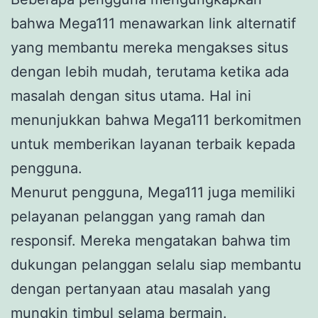
bahwa Mega111 menawarkan link alternatif
yang membantu mereka mengakses situs
dengan lebih mudah, terutama ketika ada
masalah dengan situs utama. Hal ini
menunjukkan bahwa Mega111 berkomitmen
untuk memberikan layanan terbaik kepada
pengguna.
Menurut pengguna, Mega111 juga memiliki
pelayanan pelanggan yang ramah dan
responsif. Mereka mengatakan bahwa tim
dukungan pelanggan selalu siap membantu
dengan pertanyaan atau masalah yang
mungkin timbul selama bermain.