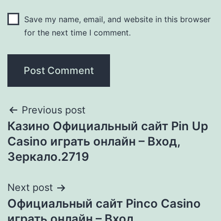
Save my name, email, and website in this browser
for the next time I comment.
Previous post
Казино Официальный сайт Pin Up
Casino играть онлайн – Вход,
Зеркало.2719
Next post
Официальный сайт Pinco Casino
играть онлайн – Вход