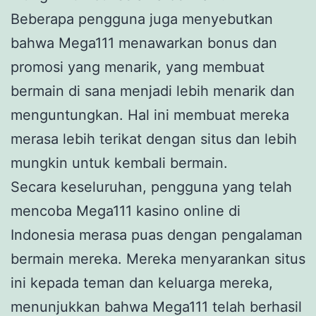
Beberapa pengguna juga menyebutkan
bahwa Mega111 menawarkan bonus dan
promosi yang menarik, yang membuat
bermain di sana menjadi lebih menarik dan
menguntungkan. Hal ini membuat mereka
merasa lebih terikat dengan situs dan lebih
mungkin untuk kembali bermain.
Secara keseluruhan, pengguna yang telah
mencoba Mega111 kasino online di
Indonesia merasa puas dengan pengalaman
bermain mereka. Mereka menyarankan situs
ini kepada teman dan keluarga mereka,
menunjukkan bahwa Mega111 telah berhasil