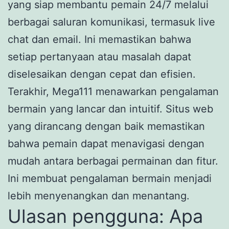
yang siap membantu pemain 24/7 melalui
berbagai saluran komunikasi, termasuk live
chat dan email. Ini memastikan bahwa
setiap pertanyaan atau masalah dapat
diselesaikan dengan cepat dan efisien.
Terakhir, Mega111 menawarkan pengalaman
bermain yang lancar dan intuitif. Situs web
yang dirancang dengan baik memastikan
bahwa pemain dapat menavigasi dengan
mudah antara berbagai permainan dan fitur.
Ini membuat pengalaman bermain menjadi
lebih menyenangkan dan menantang.
Ulasan pengguna: Apa