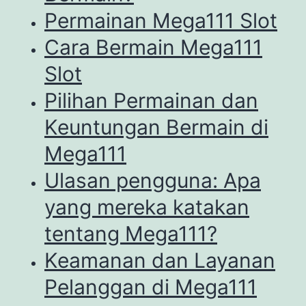
Permainan Mega111 Slot
Cara Bermain Mega111
Slot
Pilihan Permainan dan
Keuntungan Bermain di
Mega111
Ulasan pengguna: Apa
yang mereka katakan
tentang Mega111?
Keamanan dan Layanan
Pelanggan di Mega111