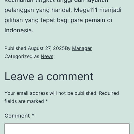
pelanggan yang handal, Mega111 menjadi
pilihan yang tepat bagi para pemain di
Indonesia.
Published
August 27, 2025
By
Manager
Categorized as
News
Leave a comment
Your email address will not be published.
Required
fields are marked
*
Comment
*