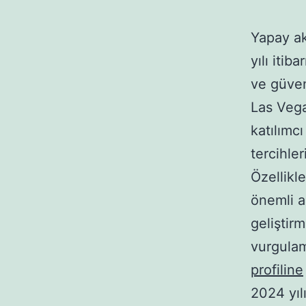
Yapay ak
yılı iti
ve güven
Las Vega
katılımc
tercihler
Özellikl
önemli a
geliştir
vurgulam
profiline
2024 yıl