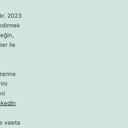
ır. 2023
endirmek
neğin,
er ile
zerine
ini
ni
nkedIn
e vasıta