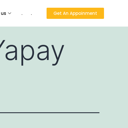
 us
.
.
Get An Appoinment
Yapay