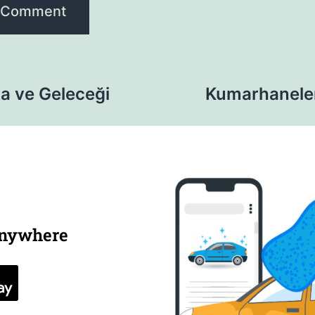
a ve Geleceği
Kumarhaneler
anywhere