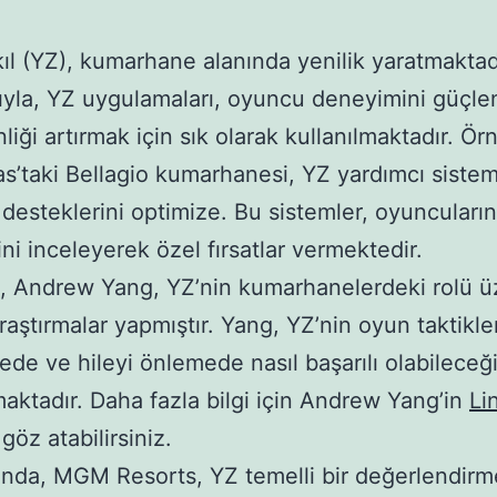
ıl (YZ), kumarhane alanında yenilik yaratmaktad
barıyla, YZ uygulamaları, oyuncu deneyimini güçl
liği artırmak için sık olarak kullanılmaktadır. Ör
s’taki Bellagio kumarhanesi, YZ yardımcı sisteml
ı desteklerini optimize. Bu sistemler, oyuncuların
ini inceleyerek özel fırsatlar vermektedir.
e, Andrew Yang, YZ’nin kumarhanelerdeki rolü ü
raştırmalar yapmıştır. Yang, YZ’nin oyun taktikler
mede ve hileyi önlemede nasıl başarılı olabileceği
aktadır. Daha fazla bilgi için Andrew Yang’in
Li
göz atabilirsiniz.
ında, MGM Resorts, YZ temelli bir değerlendirm