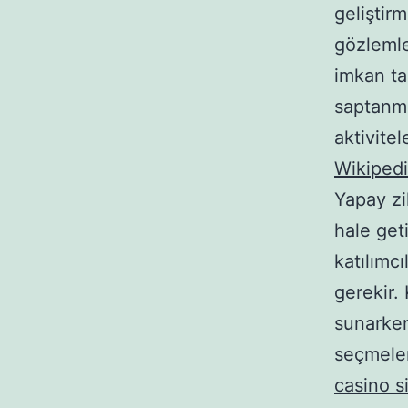
geliştirm
gözlemle
imkan ta
saptanma
aktivitel
Wikiped
Yapay zi
hale get
katılımcı
gerekir.
sunarken
seçmeler
casino si