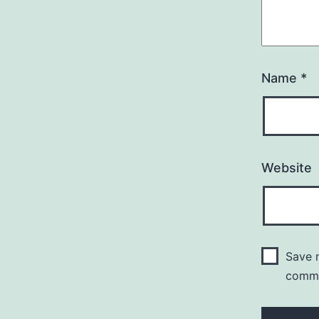
Name
*
Website
Save m
comm