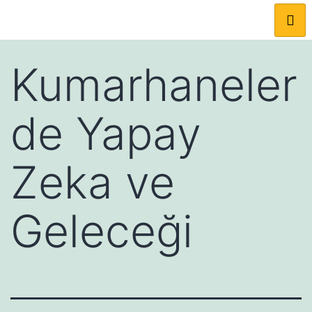
Kumarhaneler
de Yapay
Zeka ve
Geleceği