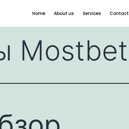
Home
About us
Services
Contact
ы Mostbet
бзор