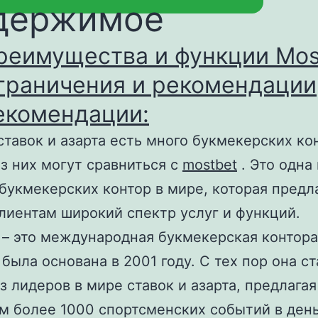
держимое
реимущества и функции Mos
граничения и рекомендации
екомендации:
ставок и азарта есть много букмекерских кон
из них могут сравниться с
mostbet
. Это одна 
букмекерских контор в мире, которая предл
лиентам широкий спектр услуг и функций.
 – это международная букмекерская контора
 была основана в 2001 году. С тех пор она ст
з лидеров в мире ставок и азарта, предлага
м более 1000 спортсменских событий в день