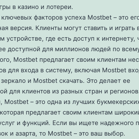
гры в казино и лотереи.
 ключевых факторов успеха Mostbet – это ег
ая версия. Клиенты могут ставить и играть 
м устройстве, где есть доступ к интернету, 
ее доступной для миллионов людей по всему
ого, Mostbet предлагает своим клиентам не
ов для входа в систему, включая Mostbet вхо
 зеркало и Mostbet скачать. Это делает ее
ой для клиентов из разных стран и регионов
, Mostbet – это одна из лучших букмекерски
 которая предлагает своим клиентам широки
услуг и функций. Если вы ищете надежного 
ок и азарта, то Mostbet – это ваш выбор.