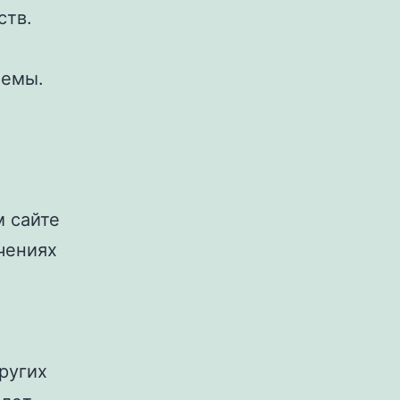
ств.
лемы.
 сайте
чениях
других