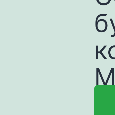
б
к
M