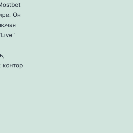
Mostbet
ире. Он
лючая
Live”
ь,
 контор