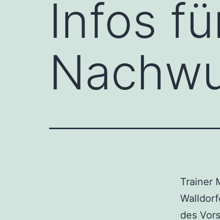
Infos f
Nachw
Trainer 
Walldorf
des Vors