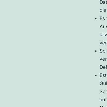
Dat
di
Es 
Aus
läs
ver
Sol
ver
De
Est
Gü
Sch
auf