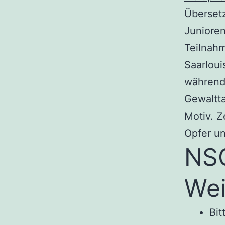
Übersetz
Junioren
Teilnah
Saarloui
während
Gewaltta
Motiv. Z
Opfer un
NS
Wei
Bit