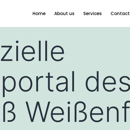
Home
About us
Services
Contact
zielle
tportal de
ß Weißenf