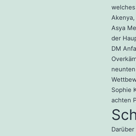
welches 
Akenya,
Asya Mer
der Haup
DM Anfa
Overkämp
neunten
Wettbewe
Sophie K
achten P
Sch
Darüber 