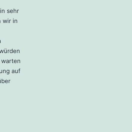
in sehr
 wir in
m
 würden
 warten
ung auf
über