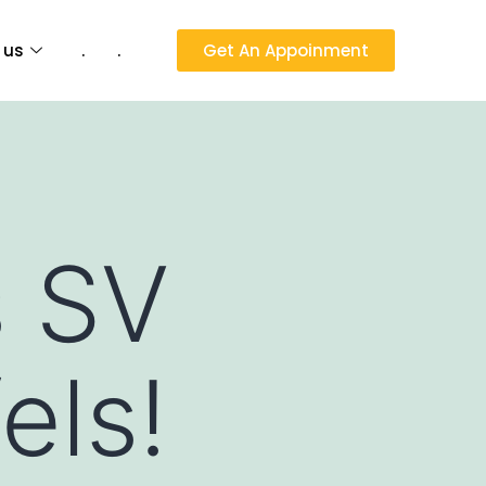
 us
.
.
Get An Appoinment
s SV
els!