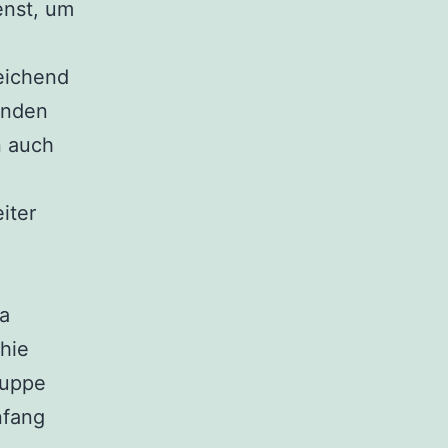
enst, um
eichend
finden
n auch
iter
ma
hie
ruppe
nfang