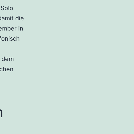
 Solo
damit die
ember in
fonisch
h dem
schen
n