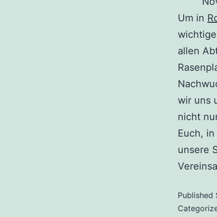
Nov
Um in
Ro
wichtige
allen Ab
Rasenpla
Nachwuch
wir uns
nicht n
Euch, in
unsere 
Vereinsa
Published
Categoriz