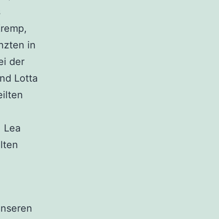
s
Kremp,
nzten in
ei der
nd Lotta
ilten
-
, Lea
lten
unseren