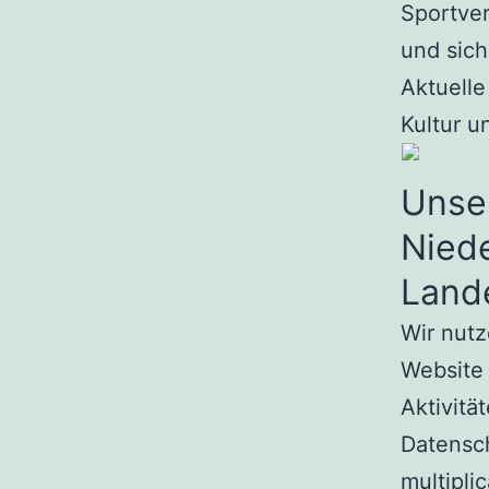
Sportve
und sich
Aktuelle
Kultur u
Unse
Niede
Land
Wir nutz
Website 
Aktivitä
Datensc
multipli