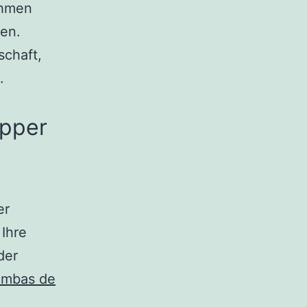
ehmen
sen.
schaft,
.
apper
er
Ihre
der
bombas de