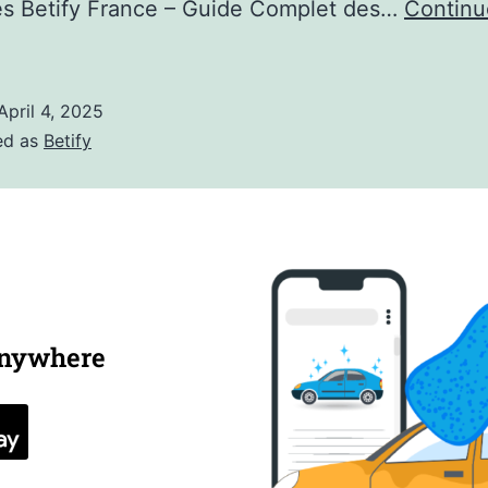
es Betify France – Guide Complet des…
Continu
April 4, 2025
ed as
Betify
anywhere