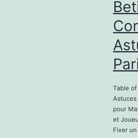
Bet
Com
Ast
Par
Table of
Astuces 
pour Max
et Joueu
Fixer un