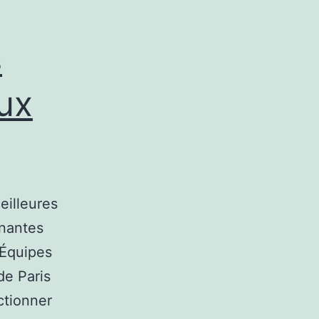
s
ux
eilleures
gnantes
 Équipes
de Paris
ctionner