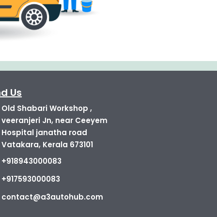
nd Us
Old Shabari Workshop ,
veeranjeri Jn, near Ceeyem
Hospital janatha road
Vatakara, Kerala 673101
+918943000083
+917593000083
contact@a3autohub.com