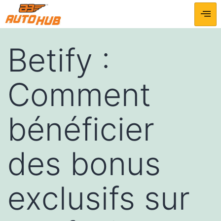
Betify :
Comment
bénéficier
des bonus
exclusifs sur