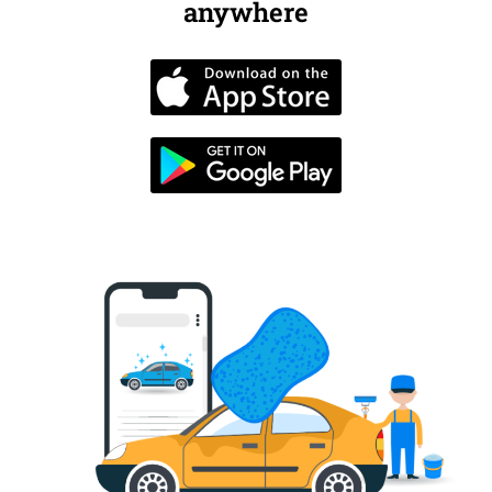
anywhere