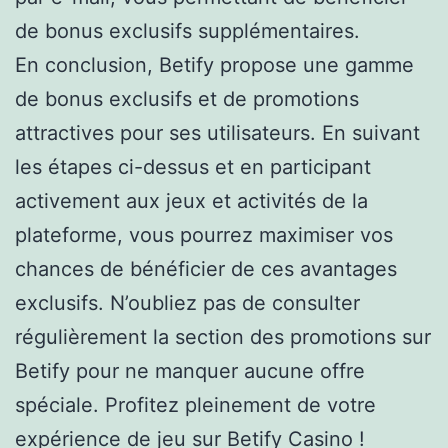
de bonus exclusifs supplémentaires.
En conclusion, Betify propose une gamme
de bonus exclusifs et de promotions
attractives pour ses utilisateurs. En suivant
les étapes ci-dessus et en participant
activement aux jeux et activités de la
plateforme, vous pourrez maximiser vos
chances de bénéficier de ces avantages
exclusifs. N’oubliez pas de consulter
régulièrement la section des promotions sur
Betify pour ne manquer aucune offre
spéciale. Profitez pleinement de votre
expérience de jeu sur Betify Casino !