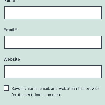
Name
*
Email
*
Website
Save my name, email, and website in this browser
for the next time I comment.