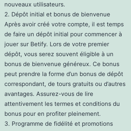
nouveaux utilisateurs.
2. Dépôt initial et bonus de bienvenue
Après avoir créé votre compte, il est temps
de faire un dépôt initial pour commencer à
jouer sur Betify. Lors de votre premier
dépôt, vous serez souvent éligible à un
bonus de bienvenue généreux. Ce bonus
peut prendre la forme d’un bonus de dépôt
correspondant, de tours gratuits ou d’autres
avantages. Assurez-vous de lire
attentivement les termes et conditions du
bonus pour en profiter pleinement.
3. Programme de fidélité et promotions