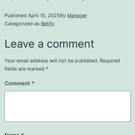
Published
April 15, 2025
By
Manager
Categorized as
Betify
Leave a comment
Your email address will not be published.
Required
fields are marked
*
Comment
*