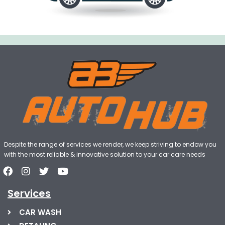
Despite the range of services we render, we keep striving to endow you
with the most reliable & innovative solution to your car care needs
Services
CAR WASH