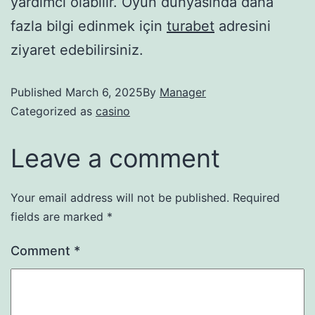
yardımcı olabilir. Oyun dünyasında daha
fazla bilgi edinmek için
turabet
adresini
ziyaret edebilirsiniz.
Published
March 6, 2025
By
Manager
Categorized as
casino
Leave a comment
Your email address will not be published.
Required
fields are marked
*
Comment
*