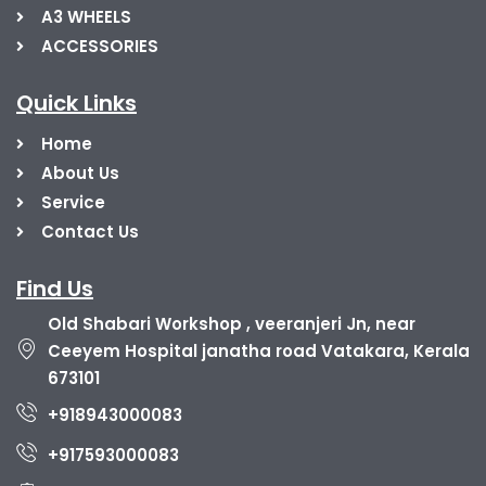
A3 WHEELS
ACCESSORIES
Quick Links
Home
About Us
Service
Contact Us
Find Us
Old Shabari Workshop , veeranjeri Jn, near
Ceeyem Hospital janatha road Vatakara, Kerala
673101
+918943000083
+917593000083