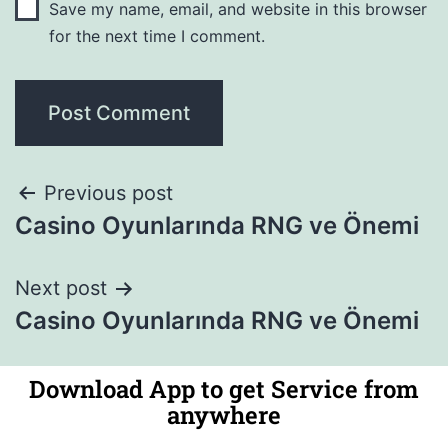
Save my name, email, and website in this browser
for the next time I comment.
Previous post
Casino Oyunlarında RNG ve Önemi
Next post
Casino Oyunlarında RNG ve Önemi
Download App to get Service from
anywhere