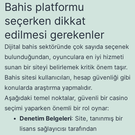
Bahis platformu
seçerken dikkat
edilmesi gerekenler
Dijital bahis sektöründe çok sayıda seçenek
bulunduğundan, oyunculara en iyi hizmeti
sunan bir siteyi belirlemek kritik önem taşır.
Bahis sitesi kullanıcıları, hesap güvenliği gibi
konularda araştırma yapmalıdır.
Aşağıdaki temel noktalar, güvenli bir casino
seçimi yaparken önemli bir rol oynar:
Denetim Belgeleri
: Site, tanınmış bir
lisans sağlayıcısı tarafından