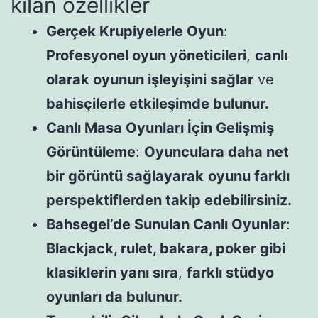
kılan özellikler
Gerçek Krupiyelerle Oyun
:
Profesyonel oyun yöneticileri
,
canlı
olarak oyunun işleyişini sağlar
ve
bahisçilerle etkileşimde bulunur.
Canlı Masa Oyunları İçin Gelişmiş
Görüntüleme
:
Oyunculara daha net
bir görüntü sağlayarak
oyunu farklı
perspektiflerden takip edebilirsiniz.
Bahsegel’de Sunulan Canlı Oyunlar
:
Blackjack, rulet, bakara, poker gibi
klasiklerin yanı sıra
,
farklı stüdyo
oyunları da bulunur.