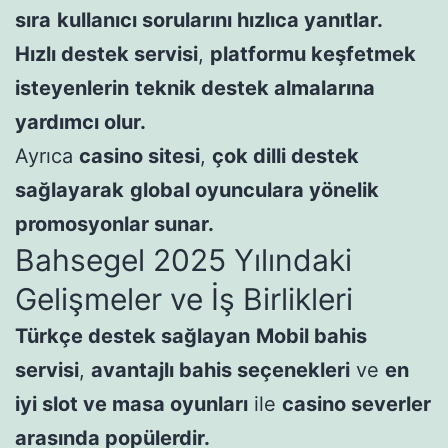
sıra
kullanıcı sorularını hızlıca yanıtlar.
Hızlı destek servisi
,
platformu keşfetmek
isteyenlerin
teknik destek almalarına
yardımcı olur.
Ayrıca
casino sitesi
,
çok dilli destek
sağlayarak
global oyunculara yönelik
promosyonlar sunar.
Bahsegel 2025 Yılındaki
Gelişmeler ve İş Birlikleri
Türkçe destek sağlayan
Mobil bahis
servisi
,
avantajlı bahis seçenekleri
ve
en
iyi slot ve masa oyunları
ile
casino severler
arasında popülerdir.