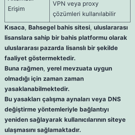
VPN veya proxy
Erişim
çözümleri kullanılabilir
Kısaca
,
Bahsegel bahis sitesi
,
uluslararası
lisanslara sahip bir bahis platformu olarak
uluslararası pazarda
lisanslı bir şekilde
faaliyet göstermektedir.
Buna rağmen
,
yerel mevzuata uygun
olmadığı için
zaman zaman
yasaklanabilmektedir.
Bu yasakları
çalışma aynaları
veya
DNS
değiştirme yöntemleriyle
bağlantıyı
yeniden sağlayarak
kullanıcılarının siteye
ulaşmasını sağlamaktadır.