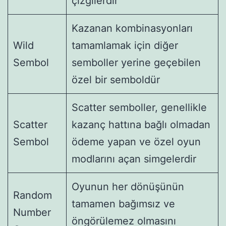
çizgilerdir
Kazanan kombinasyonları
Wild
tamamlamak için diğer
Sembol
semboller yerine geçebilen
özel bir semboldür
Scatter semboller, genellikle
Scatter
kazanç hattına bağlı olmadan
Sembol
ödeme yapan ve özel oyun
modlarını açan simgelerdir
Oyunun her dönüşünün
Random
tamamen bağımsız ve
Number
öngörülemez olmasını