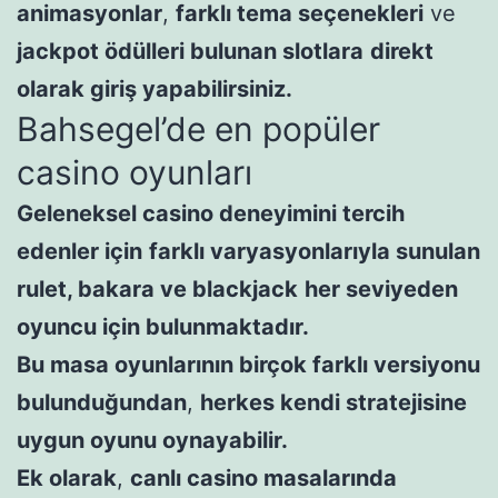
animasyonlar
,
farklı tema seçenekleri
ve
jackpot ödülleri bulunan slotlara
direkt
olarak giriş yapabilirsiniz.
Bahsegel’de en popüler
casino oyunları
Geleneksel casino deneyimini tercih
edenler için
farklı varyasyonlarıyla sunulan
rulet, bakara ve blackjack
her seviyeden
oyuncu için bulunmaktadır.
Bu masa oyunlarının birçok farklı versiyonu
bulunduğundan
,
herkes kendi stratejisine
uygun oyunu oynayabilir.
Ek olarak
,
canlı casino masalarında