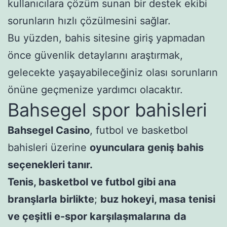
kullanıcılara çözüm sunan bir destek ekibi
sorunların hızlı çözülmesini sağlar.
Bu yüzden, bahis sitesine giriş yapmadan
önce güvenlik detaylarını araştırmak,
gelecekte yaşayabileceğiniz olası sorunların
önüne geçmenize yardımcı olacaktır.
Bahsegel spor bahisleri
Bahsegel Casino
, futbol ve basketbol
bahisleri üzerine
oyunculara geniş bahis
seçenekleri tanır.
Tenis, basketbol ve futbol gibi ana
branşlarla birlikte
;
buz hokeyi, masa tenisi
ve çeşitli e-spor karşılaşmalarına
da