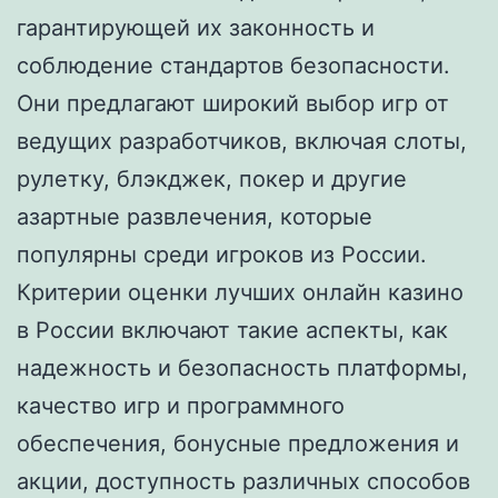
гарантирующей их законность и
соблюдение стандартов безопасности.
Они предлагают широкий выбор игр от
ведущих разработчиков, включая слоты,
рулетку, блэкджек, покер и другие
азартные развлечения, которые
популярны среди игроков из России.
Критерии оценки лучших онлайн казино
в России включают такие аспекты, как
надежность и безопасность платформы,
качество игр и программного
обеспечения, бонусные предложения и
акции, доступность различных способов