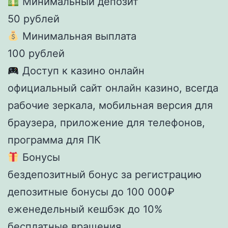
Минимальный депозит
50 рублей
Минимальная выплата
100 рублей
Доступ к казино онлайн
официальный сайт онлайн казино, всегда
рабочие зеркала, мобильная версия для
браузера, приложение для телефонов,
программа для ПК
Бонусы
бездепозитный бонус за регистрацию
депозитные бонусы до 100 000₽
еженедельный кешбэк до 10%
бесплатные вращения