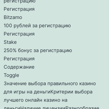
регистрацию
Регистрация
Bitzamo
100 рублей за регистрацию
Регистрация
Stake
250% бонус за регистрацию
Регистрация
Содержание
Toggle
Значение выбора правильного казино
для игры на деньгиКритерии выбора
лучшего онлайн казино на
деньгиНаличие лицензииРазнообразие