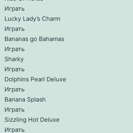
Играть
Lucky Lady’s Charm
Играть
Bananas go Bahamas
Играть
Sharky
Играть
Dolphins Pearl Deluxe
Играть
Banana Splash
Играть
Sizzling Hot Deluxe
Играть