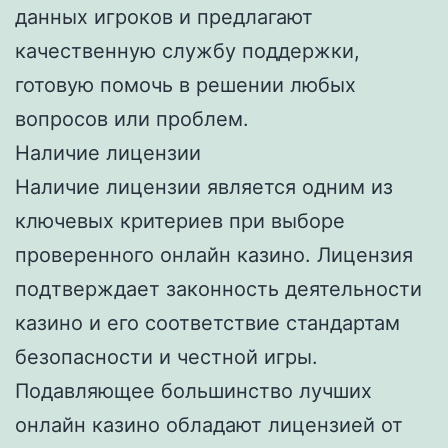
данных игроков и предлагают
качественную службу поддержки,
готовую помочь в решении любых
вопросов или проблем.
Наличие лицензии
Наличие лицензии является одним из
ключевых критериев при выборе
проверенного онлайн казино. Лицензия
подтверждает законность деятельности
казино и его соответствие стандартам
безопасности и честной игры.
Подавляющее большинство лучших
онлайн казино обладают лицензией от