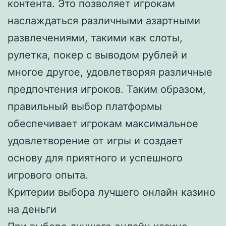
контента. Это позволяет игрокам
наслаждаться различными азартными
развлечениями, такими как слоты,
рулетка, покер с выводом рублей и
многое другое, удовлетворяя различные
предпочтения игроков. Таким образом,
правильный выбор платформы
обеспечивает игрокам максимальное
удовлетворение от игры и создает
основу для приятного и успешного
игрового опыта.
Критерии выбора лучшего онлайн казино
на деньги