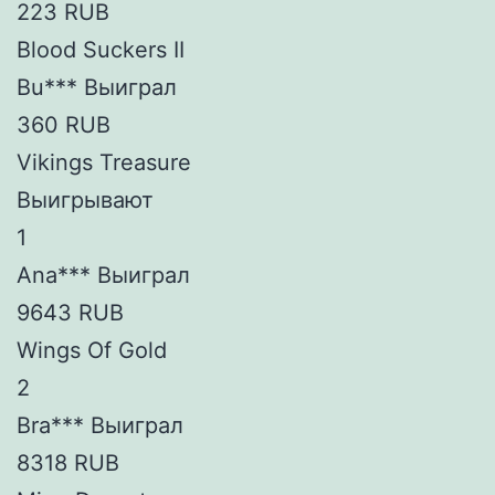
223 RUB
Blood Suckers II
Bu*** Выиграл
360 RUB
Vikings Treasure
Выигрывают
1
Ana*** Выиграл
9643 RUB
Wings Of Gold
2
Bra*** Выиграл
8318 RUB