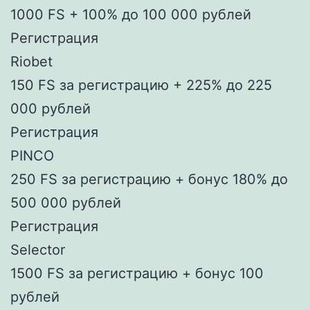
1000 FS + 100% до 100 000 рублей
Регистрация
Riobet
150 FS за регистрацию + 225% до 225
000 рублей
Регистрация
PINCO
250 FS за регистрацию + бонус 180% до
500 000 рублей
Регистрация
Selector
1500 FS за регистрацию + бонус 100
рублей