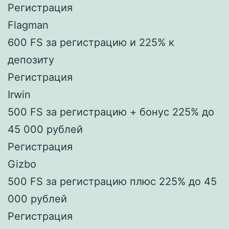
Регистрация
Flagman
600 FS за регистрацию и 225% к
депозиту
Регистрация
Irwin
500 FS за регистрацию + бонус 225% до
45 000 рублей
Регистрация
Gizbo
500 FS за регистрацию плюс 225% до 45
000 рублей
Регистрация