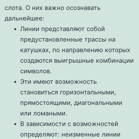
слота. О них важно осознавать
дальнейшее:
Линии представляют собой
предустановленные трассы на
катушках, по направлению которых
создаются выигрышные комбинации
символов.
Эти имеют возможность
становиться горизонтальными,
прямостоящими, диагональными
или ломаными.
В зависимости с возможностей
определяют: неизменные линии