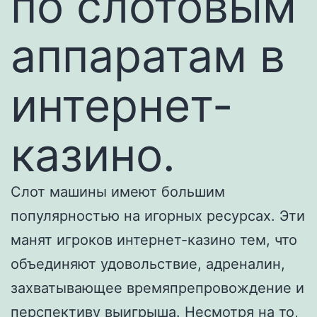
по слотовым
аппаратам в
интернет-
казино.
Слот машины имеют большим
популярностью на игорных ресурсах. Эти
манят игроков интернет-казино тем, что
объединяют удовольствие, адреналин,
захватывающее времяпрепровождение и
перспективу выигрыша. Несмотря на то,