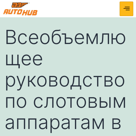
Всеобъемлю
щее
руководство
по слотовым
аппаратам в