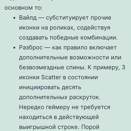
основном то:
Вайлд — субституирует прочие
иконки на роликах, содействуя
создавать победные комбинации.
Разброс — как правило включает
дополнительные возможности или
безвозмездные спины. К примеру, 3
иконки Scatter в состоянии
инициировать десять
дополнительных раскруток.
Нередко геймеру не требуется
находиться в действующей
выигрышной строке. Порой