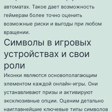
автоматах. Такое дает возможность
геймерам более точно оценить
возможные риски и выгоды при любом
вращении.
Символы в игровых
устройствах и свои
роли
Иконки являются основополагающим
элементом каждой онлайн-игры. Они
устанавливают призы и активируют
эксклюзивные опции. Оценим детально
наиглавнейшие ключевые типы символов