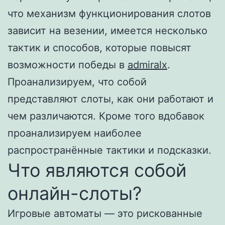
что механизм функционирования слотов
зависит на везении, имеется несколько
тактик и способов, которые повысят
возможности победы в
admiralx
.
Проанализируем, что собой
представляют слоты, как они работают и
чем различаются. Кроме того вдобавок
проанализируем наиболее
распространённые тактики и подсказки.
Что являются собой
онлайн-слоты?
Игровые автоматы — это рискованные