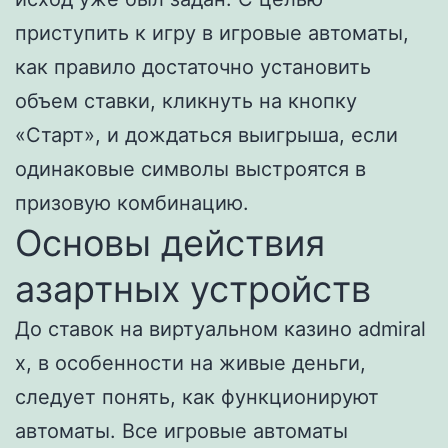
приступить к игру в игровые автоматы,
как правило достаточно установить
объем ставки, кликнуть на кнопку
«Старт», и дождаться выигрыша, если
одинаковые символы выстроятся в
призовую комбинацию.
Основы действия
азартных устройств
До ставок на виртуальном казино admiral
x, в особенности на живые деньги,
следует понять, как функционируют
автоматы. Все игровые автоматы