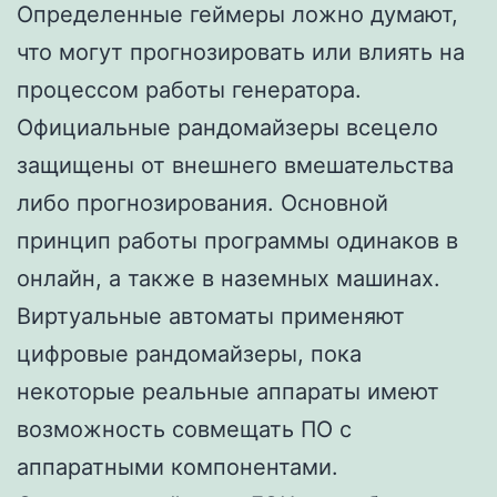
Определенные геймеры ложно думают,
что могут прогнозировать или влиять на
процессом работы генератора.
Официальные рандомайзеры всецело
защищены от внешнего вмешательства
либо прогнозирования. Основной
принцип работы программы одинаков в
онлайн, а также в наземных машинах.
Виртуальные автоматы применяют
цифровые рандомайзеры, пока
некоторые реальные аппараты имеют
возможность совмещать ПО с
аппаратными компонентами.