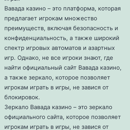
Вавада казино – это платформа, которая
предлагает игрокам множество
преимуществ, включая безопасность и
конфиденциальность, а также широкий
спектр игровых автоматов и азартных
игр. Однако, не все игроки знают, где
найти официальный сайт Вавада казино,
а также зеркало, которое позволяет
игрокам играть в игры, не завися от
блокировок.
Зеркало Вавада казино – это зеркало
официального сайта, которое позволяет
игрокам играть в игры, не завися от