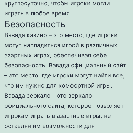
круглосуточно, чтобы игроки могли
играть в любое время.
Безопасность
Вавада казино – это место, где игроки
могут насладиться игрой в различных
азартных играх, обеспечивая себе
безопасность. Вавада официальный сайт
– это место, где игроки могут найти все,
что им нужно для комфортной игры.
Вавада зеркало – это зеркало
официального сайта, которое позволяет
игрокам играть в азартные игры, не
оставляя им возможности для