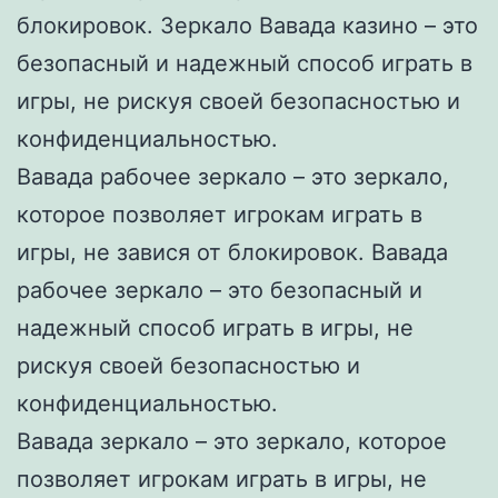
блокировок. Зеркало Вавада казино – это
безопасный и надежный способ играть в
игры, не рискуя своей безопасностью и
конфиденциальностью.
Вавада рабочее зеркало – это зеркало,
которое позволяет игрокам играть в
игры, не завися от блокировок. Вавада
рабочее зеркало – это безопасный и
надежный способ играть в игры, не
рискуя своей безопасностью и
конфиденциальностью.
Вавада зеркало – это зеркало, которое
позволяет игрокам играть в игры, не