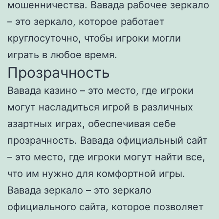
мошенничества. Вавада рабочее зеркало
– это зеркало, которое работает
круглосуточно, чтобы игроки могли
играть в любое время.
Прозрачность
Вавада казино – это место, где игроки
могут насладиться игрой в различных
азартных играх, обеспечивая себе
прозрачность. Вавада официальный сайт
– это место, где игроки могут найти все,
что им нужно для комфортной игры.
Вавада зеркало – это зеркало
официального сайта, которое позволяет