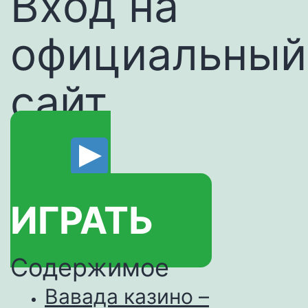
Вход на
официальный
сайт
ИГРАТЬ
Содержимое
Вавада казино –