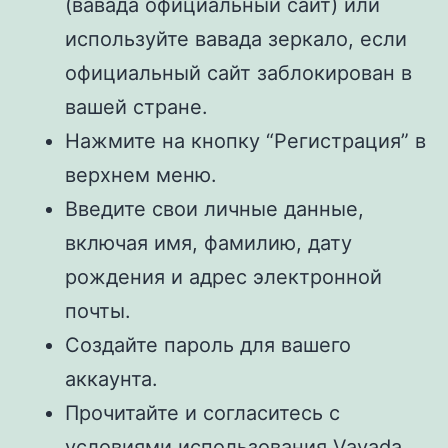
(вавада официальный сайт) или
используйте вавада зеркало, если
официальный сайт заблокирован в
вашей стране.
Нажмите на кнопку “Регистрация” в
верхнем меню.
Введите свои личные данные,
включая имя, фамилию, дату
рождения и адрес электронной
почты.
Создайте пароль для вашего
аккаунта.
Прочитайте и согласитесь с
условиями использования Vavada.