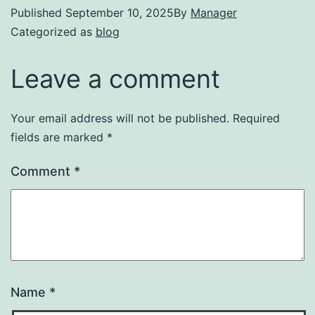
Published
September 10, 2025
By
Manager
Categorized as
blog
Leave a comment
Your email address will not be published.
Required
fields are marked
*
Comment
*
Name
*