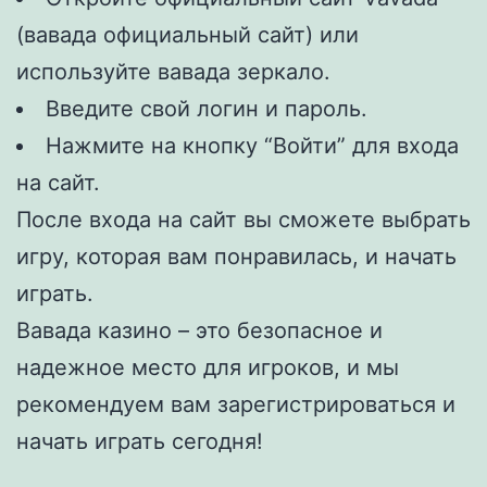
(вавада официальный сайт) или
используйте вавада зеркало.
Введите свой логин и пароль.
Нажмите на кнопку “Войти” для входа
на сайт.
После входа на сайт вы сможете выбрать
игру, которая вам понравилась, и начать
играть.
Вавада казино – это безопасное и
надежное место для игроков, и мы
рекомендуем вам зарегистрироваться и
начать играть сегодня!