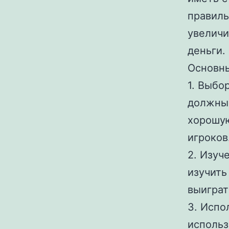
правиль
увеличи
деньги.
Основны
1. Выбо
должны 
хорошую
игроков
2. Изуч
изучить
выиграт
3. Испо
использ