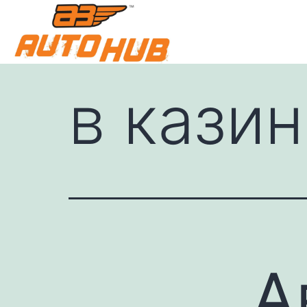
в кази
А