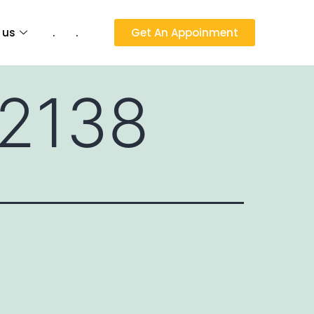
 us
.
.
Get An Appoinment
.2138