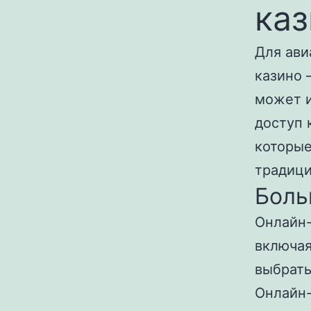
каз
Для ави
казино 
может и
доступ 
которые
традици
Боль
Онлайн-
включая
выбрать
Онлайн-