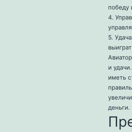
победу 
4. Упра
управля
5. Удач
выиграт
Авиатор
и удачи
иметь с
правиль
увеличи
деньги.
Пр