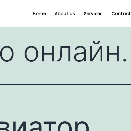
Home
About us
Services
Contact
но онлайн
виатор