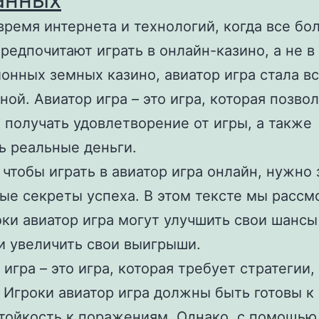
время интернета и технологий, когда все бо
редпочитают играть в онлайн-казино, а не в
онных земных казино, авиатор игра стала в
ной. Авиатор игра – это игра, которая позво
 получать удовлетворение от игры, а также
ь реальные деньги.
 чтобы играть в авиатор игра онлайн, нужно 
ые секреты успеха. В этом тексте мы рассм
оки авиатор игра могут улучшить свои шансы
и увеличить свои выигрыши.
 игра – это игра, которая требует стратегии,
. Игроки авиатор игра должны быть готовы к 
тойкость к поражениям. Однако, с помощью