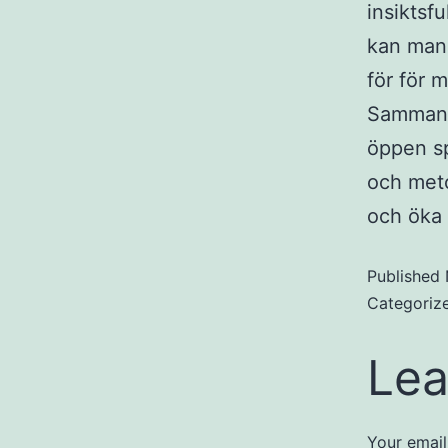
insiktsf
kan man 
för för 
Sammanfa
öppen sp
och meto
och öka s
Published
Categoriz
Lea
Your email