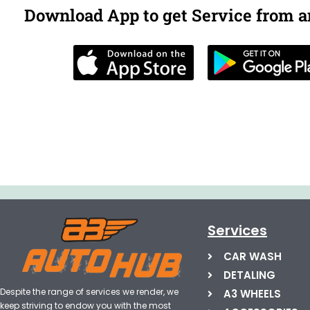
Download App to get Service from 
Services
CAR WASH
DETALING
Despite the range of services we render, we
A3 WHEELS
keep striving to endow you with the most