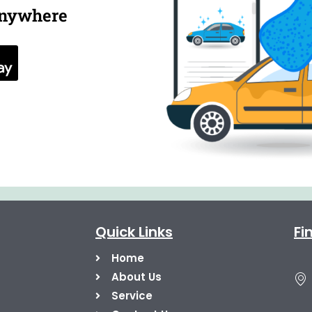
anywhere
Quick Links
Fi
Home
About Us
Service