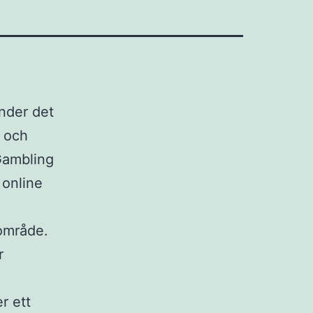
nder det
r och
Gambling
online
område.
r
r ett