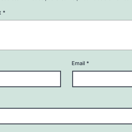
t
*
Email
*