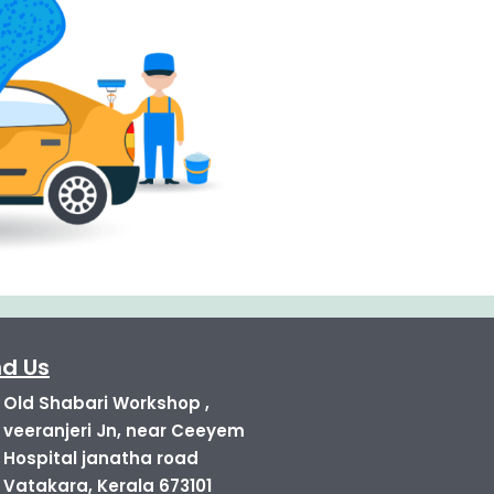
nd Us
Old Shabari Workshop ,
veeranjeri Jn, near Ceeyem
Hospital janatha road
Vatakara, Kerala 673101