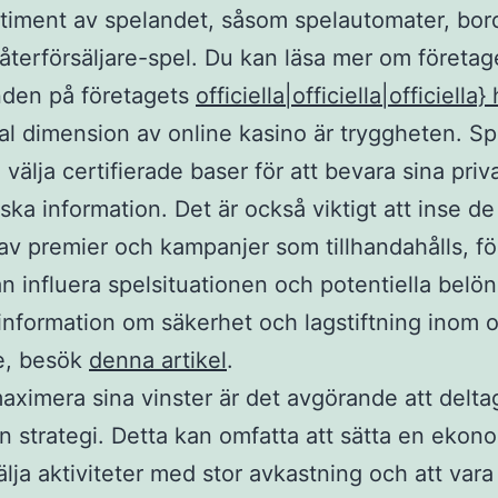
rtiment av spelandet, såsom spelautomater, bor
 återförsäljare-spel. Du kan läsa mer om företag
nden på företagets
officiella|officiella|officiella
al dimension av online kasino är tryggheten. Sp
d välja certifierade baser för att bevara sina pri
ka information. Det är också viktigt att inse de
av premier och kampanjer som tillhandahålls, för
n influera spelsituationen och potentiella belön
information om säkerhet och lagstiftning inom o
e, besök
denna artikel
.
maximera sina vinster är det avgörande att delta
n strategi. Detta kan omfatta att sätta en ekon
älja aktiviteter med stor avkastning och att vara