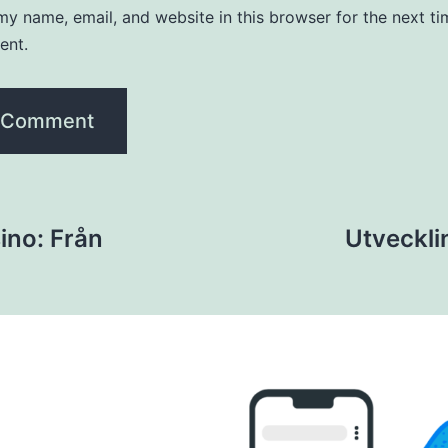
y name, email, and website in this browser for the next ti
ent.
ino: Från
Utveckli