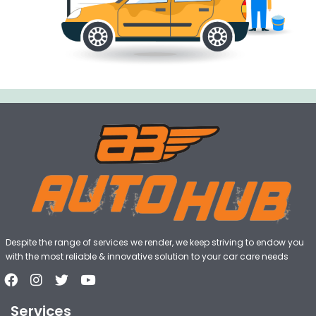
Despite the range of services we render, we keep striving to endow you
with the most reliable & innovative solution to your car care needs
Services