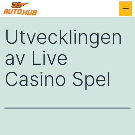
Utvecklingen
av Live
Casino Spel