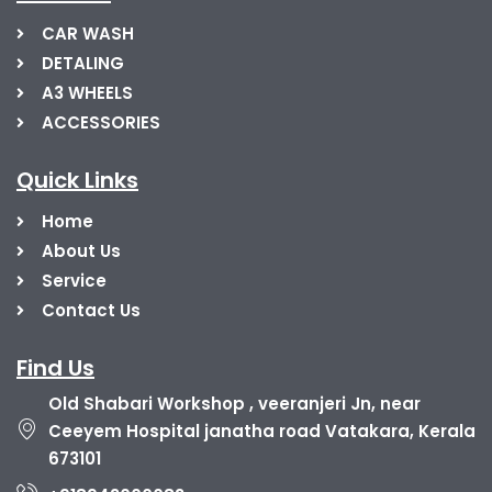
CAR WASH
DETALING
A3 WHEELS
ACCESSORIES
Quick Links
Home
About Us
Service
Contact Us
Find Us
Old Shabari Workshop , veeranjeri Jn, near
Ceeyem Hospital janatha road Vatakara, Kerala
673101