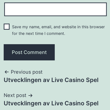
Save my name, email, and website in this browser
for the next time I comment.
Previous post
Utvecklingen av Live Casino Spel
Next post
Utvecklingen av Live Casino Spel