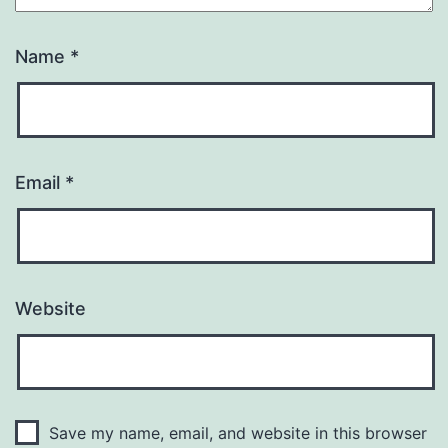
Name
*
Email
*
Website
Save my name, email, and website in this browser