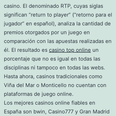
casino. El denominado RTP, cuyas siglas
significan “return to player” (“retorno para el
jugador” en español), analiza la cantidad de
premios otorgados por un juego en
comparación con las apuestas realizadas en
él. El resultado es
casino top online
un
porcentaje que no es igual en todas las
disciplinas ni tampoco en todas las webs.
Hasta ahora, casinos tradicionales como
Viña del Mar o Monticello no cuentan con
plataformas de juego online.
Los mejores casinos online fiables en
España son bwin, Casino777 y Gran Madrid