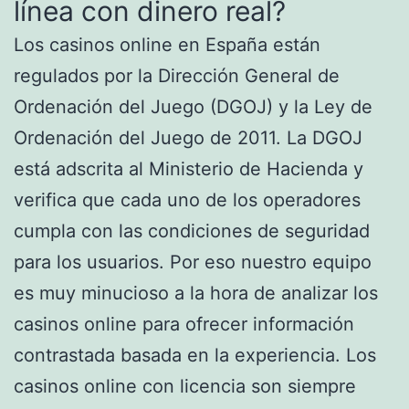
línea con dinero real?
Los casinos online en España están
regulados por la Dirección General de
Ordenación del Juego (DGOJ) y la Ley de
Ordenación del Juego de 2011. La DGOJ
está adscrita al Ministerio de Hacienda y
verifica que cada uno de los operadores
cumpla con las condiciones de seguridad
para los usuarios. Por eso nuestro equipo
es muy minucioso a la hora de analizar los
casinos online para ofrecer información
contrastada basada en la experiencia. Los
casinos online con licencia son siempre