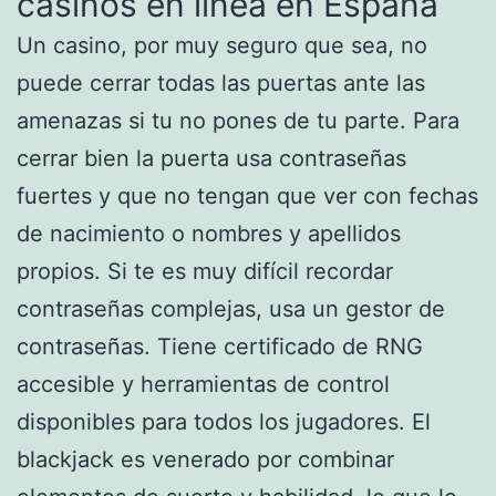
casinos en línea en España
Un casino, por muy seguro que sea, no
puede cerrar todas las puertas ante las
amenazas si tu no pones de tu parte. Para
cerrar bien la puerta usa contraseñas
fuertes y que no tengan que ver con fechas
de nacimiento o nombres y apellidos
propios. Si te es muy difícil recordar
contraseñas complejas, usa un gestor de
contraseñas. Tiene certificado de RNG
accesible y herramientas de control
disponibles para todos los jugadores. El
blackjack es venerado por combinar