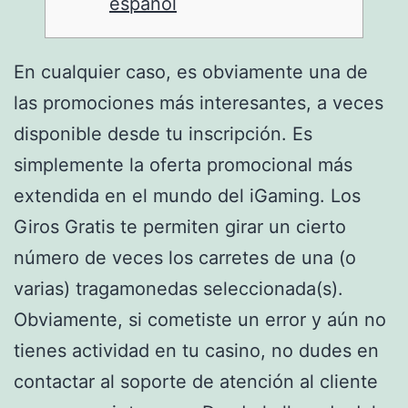
español
En cualquier caso, es obviamente una de
las promociones más interesantes, a veces
disponible desde tu inscripción. Es
simplemente la oferta promocional más
extendida en el mundo del iGaming. Los
Giros Gratis te permiten girar un cierto
número de veces los carretes de una (o
varias) tragamonedas seleccionada(s).
Obviamente, si cometiste un error y aún no
tienes actividad en tu casino, no dudes en
contactar al soporte de atención al cliente