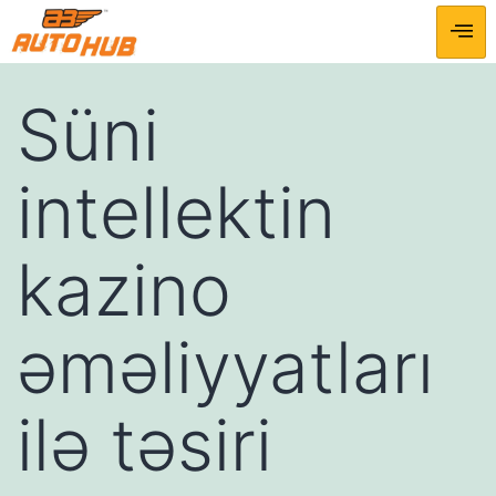
Süni
intellektin
kazino
əməliyyatları
ilə təsiri