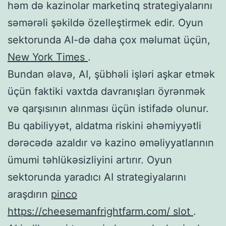
həm də kazinolar marketinq strategiyalarını
səmərəli şəkildə özelleştirmek edir. Oyun
sektorunda AI-də daha çox məlumat üçün,
New York Times
.
Bundan əlavə, AI, şübhəli işləri aşkar etmək
üçün faktiki vaxtda davranışları öyrənmək
və qarşısının alınması üçün istifadə olunur.
Bu qabiliyyət, aldatma riskini əhəmiyyətli
dərəcədə azaldır və kazino əməliyyatlarının
ümumi təhlükəsizliyini artırır. Oyun
sektorunda yaradıcı AI strategiyalarını
araşdırın
pinco
https://cheesemanfrightfarm.com/ slot
.