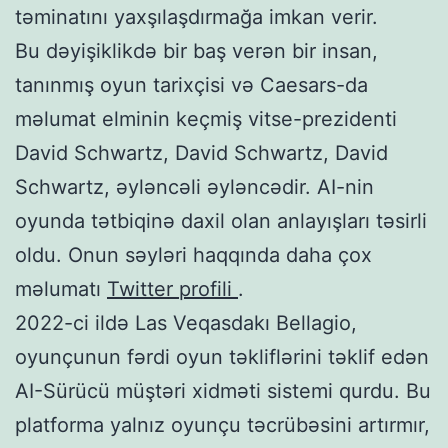
təminatını yaxşılaşdırmağa imkan verir.
Bu dəyişiklikdə bir baş verən bir insan,
tanınmış oyun tarixçisi və Caesars-da
məlumat elminin keçmiş vitse-prezidenti
David Schwartz, David Schwartz, David
Schwartz, əyləncəli əyləncədir. AI-nin
oyunda tətbiqinə daxil olan anlayışları təsirli
oldu. Onun səyləri haqqında daha çox
məlumatı
Twitter profili
.
2022-ci ildə Las Veqasdakı Bellagio,
oyunçunun fərdi oyun təkliflərini təklif edən
AI-Sürücü müştəri xidməti sistemi qurdu. Bu
platforma yalnız oyunçu təcrübəsini artırmır,