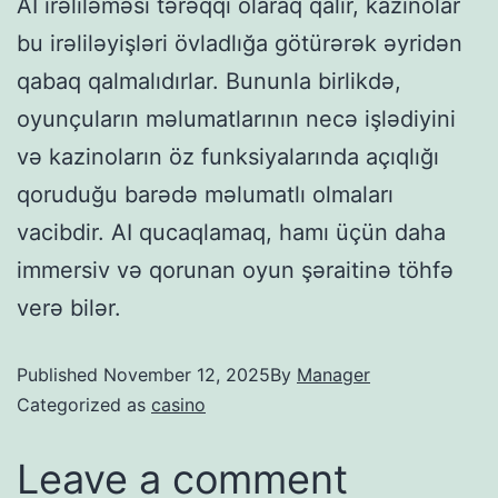
AI irəliləməsi tərəqqi olaraq qalır, kazinolar
bu irəliləyişləri övladlığa götürərək əyridən
qabaq qalmalıdırlar. Bununla birlikdə,
oyunçuların məlumatlarının necə işlədiyini
və kazinoların öz funksiyalarında açıqlığı
qoruduğu barədə məlumatlı olmaları
vacibdir. AI qucaqlamaq, hamı üçün daha
immersiv və qorunan oyun şəraitinə töhfə
verə bilər.
Published
November 12, 2025
By
Manager
Categorized as
casino
Leave a comment