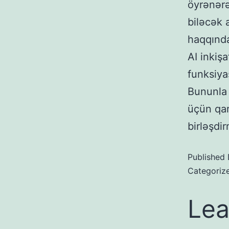
öyrənərə
biləcək 
haqqınd
AI inkiş
funksiya
Bununla 
üçün qar
birləşdir
Published
Categoriz
Lea