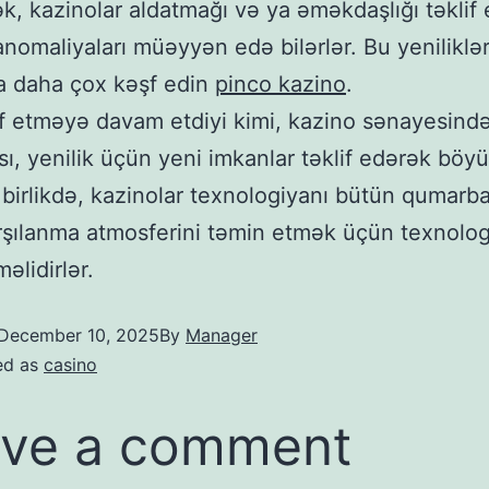
k, kazinolar aldatmağı və ya əməkdaşlığı təklif
anomaliyaları müəyyən edə bilərlər. Bu yeniliklə
a daha çox kəşf edin
pinco kazino
.
af etməyə davam etdiyi kimi, kazino sənayesində
sı, yenilik üçün yeni imkanlar təklif edərək böy
birlikdə, kazinolar texnologiyanı bütün qumarba
şılanma atmosferini təmin etmək üçün texnolog
məlidirlər.
December 10, 2025
By
Manager
ed as
casino
ve a comment