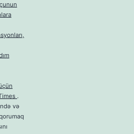
nçunun
nlara
syonları,
rdım
 üçün
 Times
.
mində və
ı qorumaq
ını