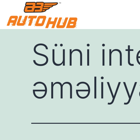
Süni int
əməliyya