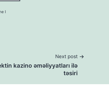
me I
Next post
ektin kazino əməliyyatları ilə
təsiri