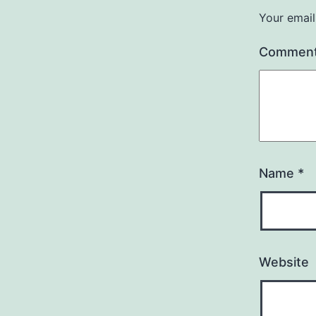
Your email
Commen
Name
*
Website