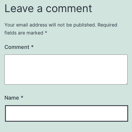
Leave a comment
Your email address will not be published.
Required
fields are marked
*
Comment
*
Name
*