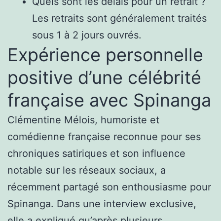
Quels sont les délais pour un retrait ?
Les retraits sont généralement traités
sous 1 à 2 jours ouvrés.
Expérience personnelle
positive d’une célébrité
française avec Spinanga
Clémentine Mélois, humoriste et
comédienne française reconnue pour ses
chroniques satiriques et son influence
notable sur les réseaux sociaux, a
récemment partagé son enthousiasme pour
Spinanga. Dans une interview exclusive,
elle a expliqué qu’après plusieurs