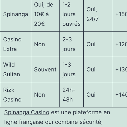
Oui, de
1-2
Oui,
Spinanga
10€ à
jours
+15
24/7
20€
ouvrés
Casino
2-3
Non
Oui
+12
Extra
jours
Wild
1-3
Souvent
Oui
+13
Sultan
jours
Rizk
24h-
Non
Oui
+14
Casino
48h
Spinanga Casino
est une plateforme en
ligne française qui combine sécurité,