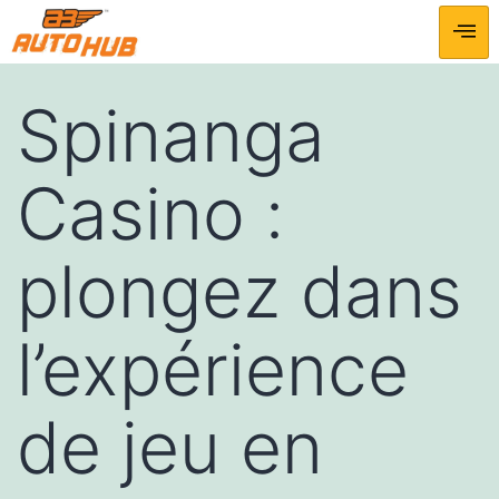
Spinanga
Casino :
plongez dans
l’expérience
de jeu en