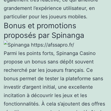
grandement l’expérience utilisateur, en
particulier pour les joueurs mobiles.
Bonus et promotions
proposés par Spinanga
Parmi les points forts, Spinanga Casino
propose un bonus sans dépôt souvent
recherché par les joueurs français. Ce
bonus permet de tester la plateforme sans
investir d’argent initial, une excellente
incitation à découvrir les jeux et les
fonctionnalités. À cela s’ajoutent des offres