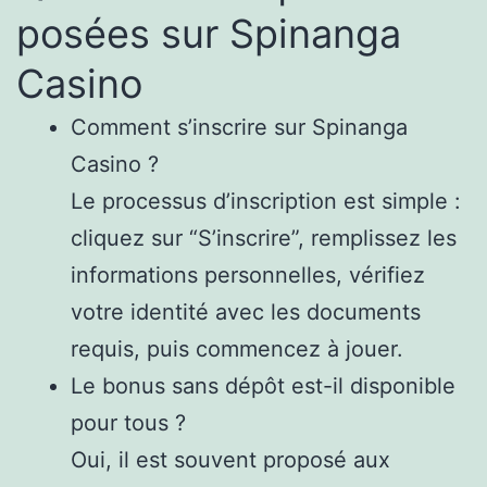
posées sur Spinanga
Casino
Comment s’inscrire sur Spinanga
Casino ?
Le processus d’inscription est simple :
cliquez sur “S’inscrire”, remplissez les
informations personnelles, vérifiez
votre identité avec les documents
requis, puis commencez à jouer.
Le bonus sans dépôt est-il disponible
pour tous ?
Oui, il est souvent proposé aux