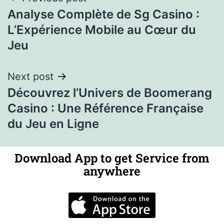
Analyse Complète de Sg Casino :
L’Expérience Mobile au Cœur du
Jeu
Next post
Découvrez l’Univers de Boomerang
Casino : Une Référence Française
du Jeu en Ligne
Download App to get Service from
anywhere