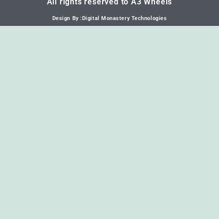
All rights reserved to A3 Wheels
Design By :Digital Monastery Technologies