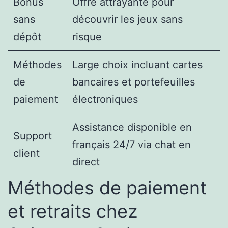
Bonus
Offre attrayante pour
sans
découvrir les jeux sans
dépôt
risque
Méthodes
Large choix incluant cartes
de
bancaires et portefeuilles
paiement
électroniques
Assistance disponible en
Support
français 24/7 via chat en
client
direct
Méthodes de paiement
et retraits chez