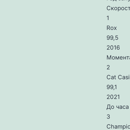
Скорост
1
Rox
99,5
2016
Момент
2
Cat Cas
99,1
2021
До часа
3
Champi