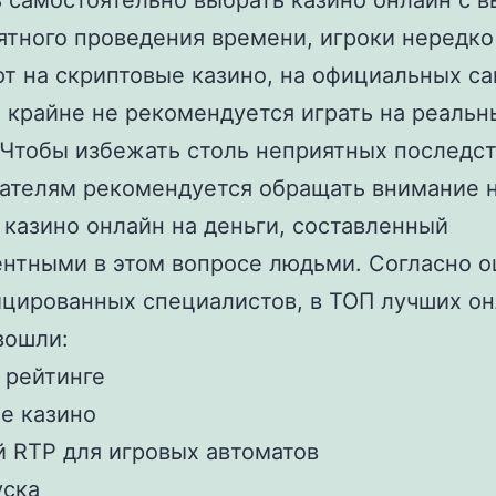
 самостоятельно выбрать казино онлайн с 
ятного проведения времени, игроки нередко
т на скриптовые казино, на официальных са
 крайне не рекомендуется играть на реальн
 Чтобы избежать столь неприятных последст
ателям рекомендуется обращать внимание 
 казино онлайн на деньги, составленный
нтными в этом вопросе людьми. Согласно 
цированных специалистов, в ТОП лучших о
вошли:
 рейтинге
е казино
 RTP для игровых автоматов
уска