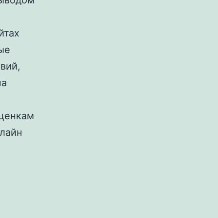
выводом
йтах
ые
вий,
на
оценкам
нлайн