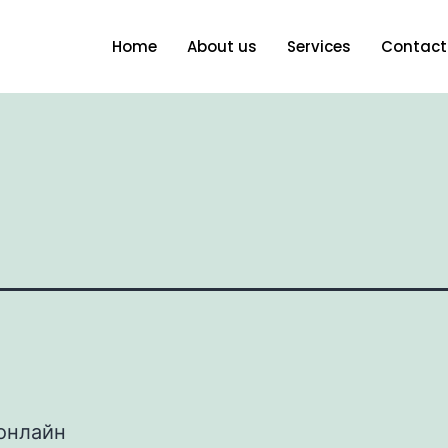
Home
About us
Services
Contact
онлайн