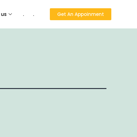
 us
.
.
Get An Appoinment