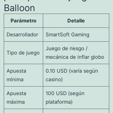
Balloon
Parámetro
Detalle
Desarrollador
SmartSoft Gaming
Juego de riesgo /
Tipo de juego
mecánica de inflar globo
Apuesta
0.10 USD (varía según
mínima
casino)
Apuesta
100 USD (según
máxima
plataforma)