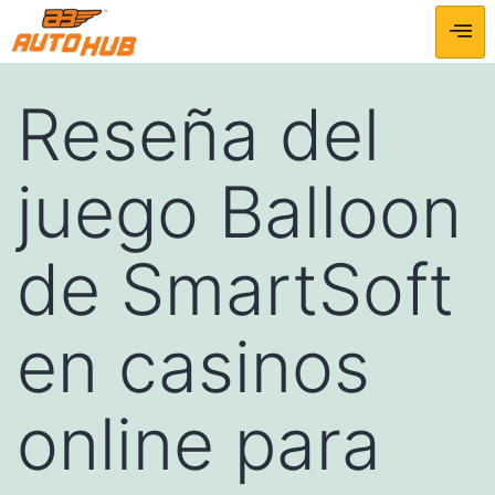
Reseña del
juego Balloon
de SmartSoft
en casinos
online para