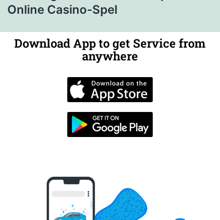
Online Casino-Spel
Download App to get Service from
anywhere