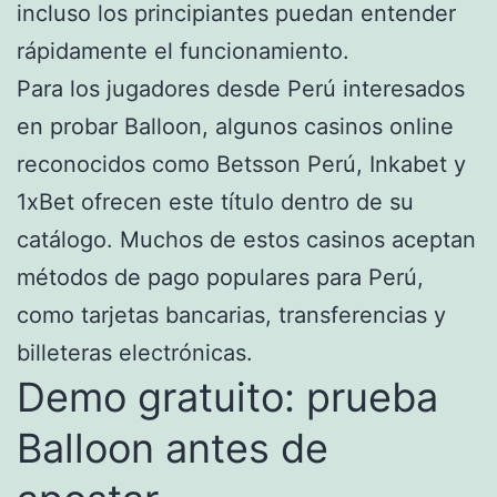
incluso los principiantes puedan entender
rápidamente el funcionamiento.
Para los jugadores desde Perú interesados
en probar Balloon, algunos casinos online
reconocidos como Betsson Perú, Inkabet y
1xBet ofrecen este título dentro de su
catálogo. Muchos de estos casinos aceptan
métodos de pago populares para Perú,
como tarjetas bancarias, transferencias y
billeteras electrónicas.
Demo gratuito: prueba
Balloon antes de