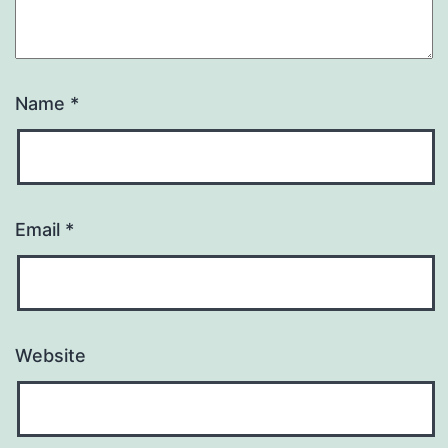
Name
*
Email
*
Website