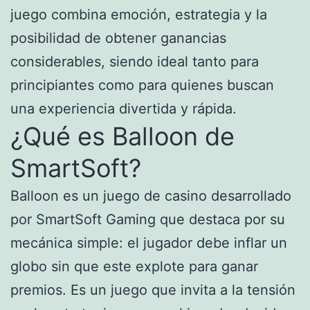
juego combina emoción, estrategia y la
posibilidad de obtener ganancias
considerables, siendo ideal tanto para
principiantes como para quienes buscan
una experiencia divertida y rápida.
¿Qué es Balloon de
SmartSoft?
Balloon es un juego de casino desarrollado
por SmartSoft Gaming que destaca por su
mecánica simple: el jugador debe inflar un
globo sin que este explote para ganar
premios. Es un juego que invita a la tensión