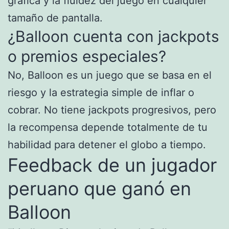
gráfica y la fluidez del juego en cualquier
tamaño de pantalla.
¿Balloon cuenta con jackpots
o premios especiales?
No, Balloon es un juego que se basa en el
riesgo y la estrategia simple de inflar o
cobrar. No tiene jackpots progresivos, pero
la recompensa depende totalmente de tu
habilidad para detener el globo a tiempo.
Feedback de un jugador
peruano que ganó en
Balloon