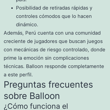
Posibilidad de retiradas rápidas y
controles cómodos que lo hacen
dinámico.
Además, Perú cuenta con una comunidad
creciente de jugadores que buscan juegos
con mecánicas de riesgo controlado, donde
prime la emoción sin complicaciones
técnicas. Balloon responde completamente
a este perfil.
Preguntas frecuentes
sobre Balloon
¿Cómo funciona el