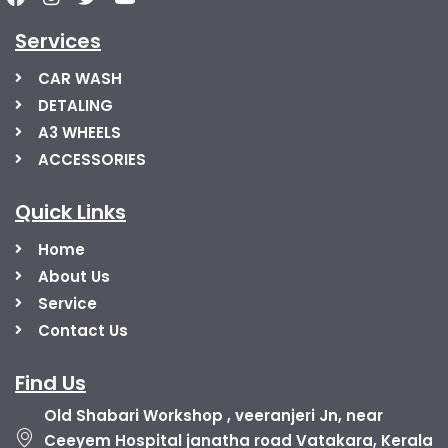
Services
CAR WASH
DETALING
A3 WHEELS
ACCESSORIES
Quick Links
Home
About Us
Service
Contact Us
Find Us
Old Shabari Workshop , veeranjeri Jn, near
Ceeyem Hospital janatha road Vatakara, Kerala