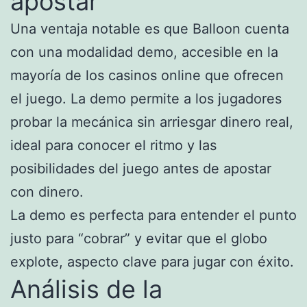
apostar
Una ventaja notable es que Balloon cuenta
con una modalidad demo, accesible en la
mayoría de los casinos online que ofrecen
el juego. La demo permite a los jugadores
probar la mecánica sin arriesgar dinero real,
ideal para conocer el ritmo y las
posibilidades del juego antes de apostar
con dinero.
La demo es perfecta para entender el punto
justo para “cobrar” y evitar que el globo
explote, aspecto clave para jugar con éxito.
Análisis de la