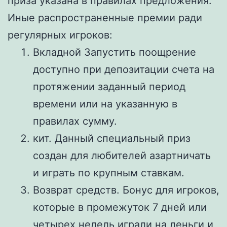
приза указана в правилах предложения.
Иные распространенные премии ради
регулярных игроков:
Вкладной Запустить поощрение
доступно при депозитации счета на
протяжении заданный период
времени или на указанную в
правилах сумму.
кит. Данный специальный приз
создан для любителей азартничать
и играть по крупным ставкам.
Возврат средств. Бонус для игроков,
которые в промежуток 7 дней или
четырех недель играли на деньги и