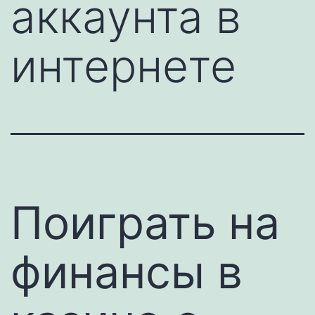
аккаунта в
интернете
Поиграть на
финансы в