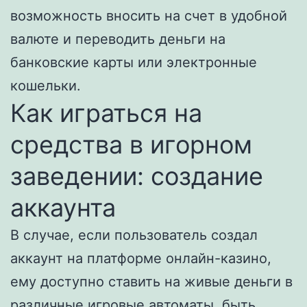
возможность вносить на счет в удобной
валюте и переводить деньги на
банковские карты или электронные
кошельки.
Как играться на
средства в игорном
заведении: создание
аккаунта
В случае, если пользователь создал
аккаунт на платформе онлайн-казино,
ему доступно ставить на живые деньги в
различные игровые автоматы, быть