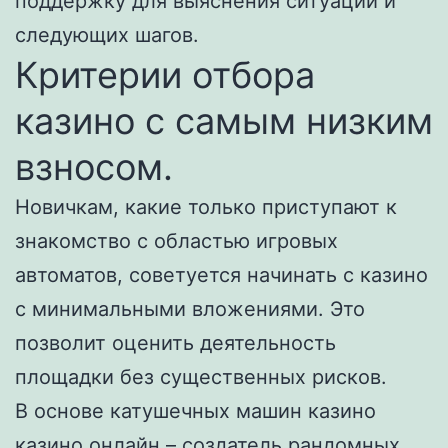
поддержку для выяснения ситуации и
следующих шагов.
Критерии отбора
казино с самым низким
взносом.
Новичкам, какие только приступают к
знакомство с областью игровых
автоматов, советуется начинать с казино
с минимальными вложениями. Это
позволит оценить деятельность
площадки без существенных рисков.
В основе катушечных машин казино
казино онлайн – создатель рандомных