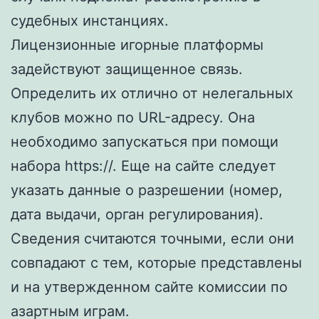
судебных инстанциях.
Лицензионные игорные платформы
задействуют защищенное связь.
Определить их отлично от нелегальных
клубов можно по URL-адресу. Она
необходимо запускаться при помощи
набора https://. Еще на сайте следует
указать данные о разрешении (номер,
дата выдачи, орган регулирования).
Сведения считаются точными, если они
совпадают с тем, которые представлены
и на утвержденном сайте комиссии по
азартным играм.