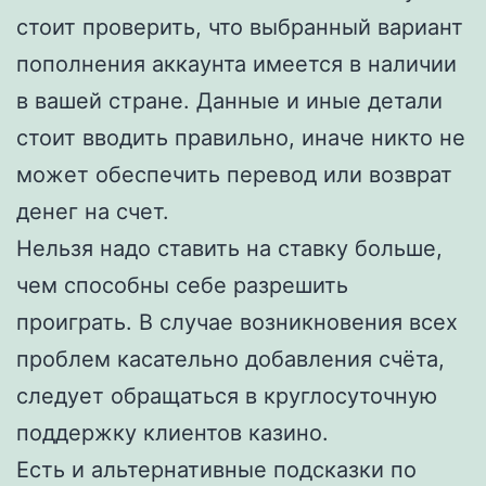
стоит проверить, что выбранный вариант
пополнения аккаунта имеется в наличии
в вашей стране. Данные и иные детали
стоит вводить правильно, иначе никто не
может обеспечить перевод или возврат
денег на счет.
Нельзя надо ставить на ставку больше,
чем способны себе разрешить
проиграть. В случае возникновения всех
проблем касательно добавления счёта,
следует обращаться в круглосуточную
поддержку клиентов казино.
Есть и альтернативные подсказки по