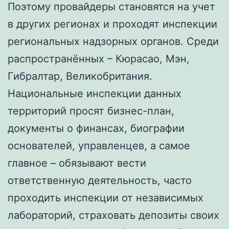
Поэтому провайдеры становятся на учет
в других регионах и проходят инспекции
региональных надзорных органов. Среди
распространённых – Кюрасао, Мэн,
Гибралтар, Великобритания.
Национальные инспекции данных
территорий просят бизнес-план,
документы о финансах, биографии
основателей, управленцев, а самое
главное – обязывают вести
ответственную деятельность, часто
проходить инспекции от независимых
лабораторий, страховать депозиты своих