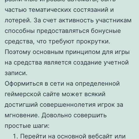
частью тематических состязаний и
лотерей. За счет активность участникам
способны предоставляться бонусные
средства, что требуют прокрутки.
Поэтому основным принципом для игры
на средства является создание учетной
записи.
Оформиться в сети на определенной
геймерской сайте может всякий
достигший совершеннолетия игрок за
мгновение. Довольно совершить
простые шаги:
Перейти на основной вебсайт или