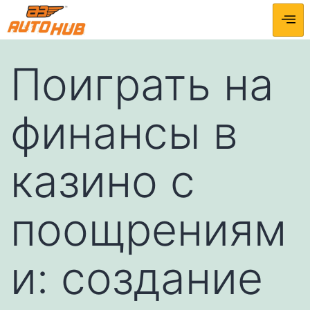
Поиграть на
финансы в
казино с
поощрениям
и: создание