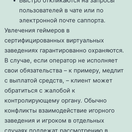
Быстро откликаются на запросы
пользователей в чате или по
электронной почте саппорта.
Увлечения геймеров в
сертифицированных виртуальных
заведениях гарантированно охраняются.
В случае, если оператор не исполняет
свои обязательства – к примеру, медлит
с выплатой средств, – клиент может
обратиться с жалобой к
контролирующему органу. Обычно
конфликты взаимодействие игорного
заведения и игроком в отдельных
случаях подлежат рассмотрению в