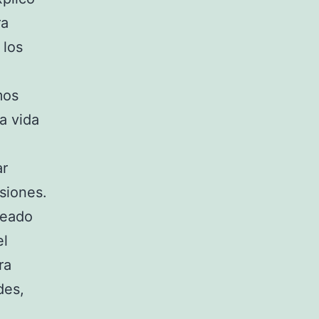
ra
 los
mos
a vida
ar
siones.
reado
el
ra
des,