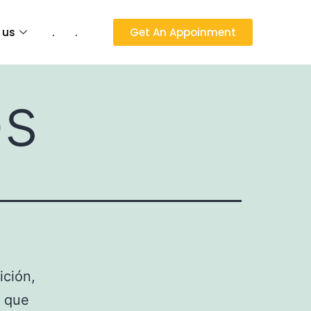
 us
.
.
Get An Appoinment
os
ición,
o que