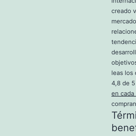
internac
creado v
mercado,
relacion
tendenci
desarrol
objetivo
leas los
4,8 de 5
en cada 
comprand
Térmi
benef