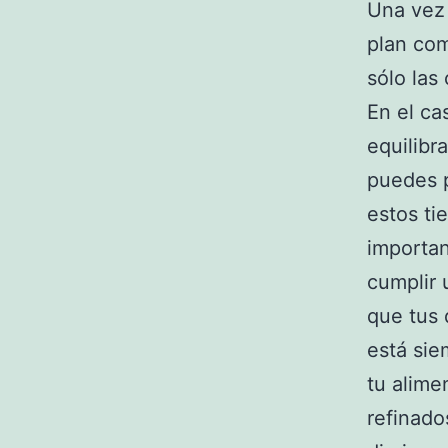
Una vez 
plan com
sólo las
En el ca
equilibr
puedes p
estos ti
importan
cumplir 
que tus 
está sie
tu alime
refinado