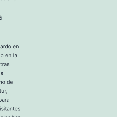
a
Pardo en
o en la
tras
es
smo de
tur,
para
isitantes