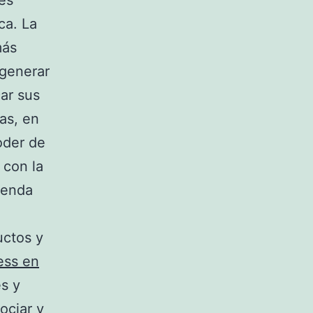
es
ca. La
más
 generar
ar sus
as, en
oder de
 con la
genda
uctos y
ness en
es y
ociar y