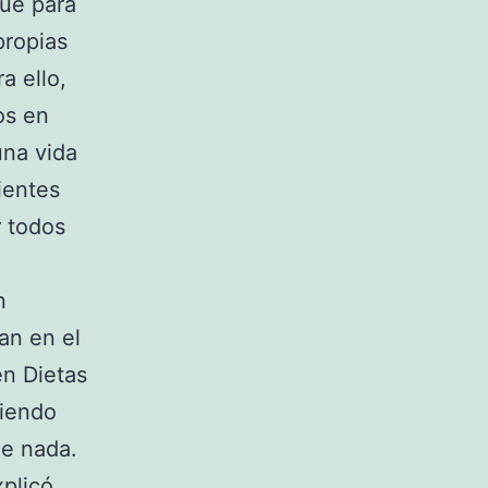
que para
propias
a ello,
os en
una vida
ientes
r todos
n
an en el
en Dietas
tiendo
de nada.
xplicó