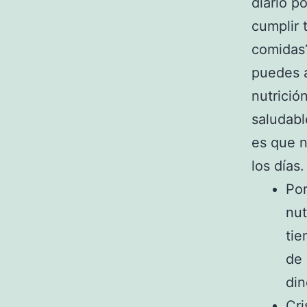
diario p
cumplir 
comidas?
puedes a
nutrició
saludabl
es que n
los días.
Por
nut
tie
de 
din
Cri