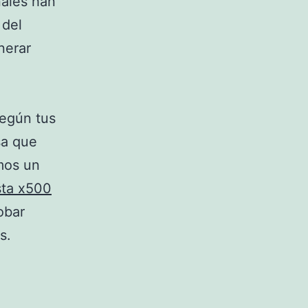
nales han
 del
nerar
n
según tus
sa que
mos un
sta x500
obar
s.