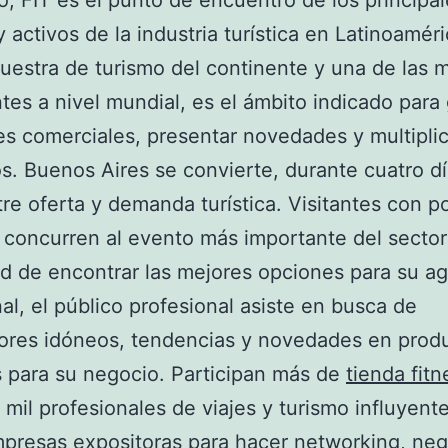
, FIT es el punto de encuentro de los principal
y activos de la industria turística en Latinoaméri
estra de turismo del continente y una de las 
tes a nivel mundial, es el ámbito indicado para
es comerciales, presentar novedades y multiplic
s. Buenos Aires se convierte, durante cuatro dí
re oferta y demanda turística. Visitantes con p
 concurren al evento más importante del sector
d de encontrar las mejores opciones para su a
al, el público profesional asiste en busca de
ores idóneos, tendencias y novedades en prod
s para su negocio. Participan más de
tienda fit
mil profesionales de viajes y turismo influyent
presas expositoras para hacer networking, neg