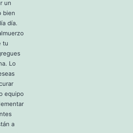
r un
o bien
ía día.
 almuerzo
 tu
gregues
na. Lo
eseas
curar
ro equipo
plementar
ntes
stán a