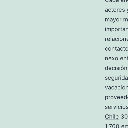
Cada año
actores 
mayor mu
importan
relacion
contacto
nexo ent
decisión
segurida
vacacion
proveed
servicio
Chile
30 
1.700 em