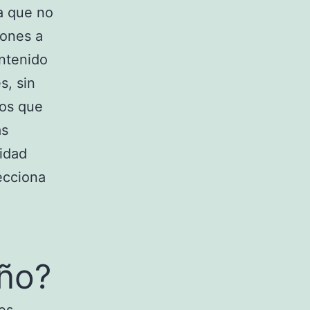
a que no
iones a
ontenido
s, sin
sos que
ás
idad
ecciona
oño?