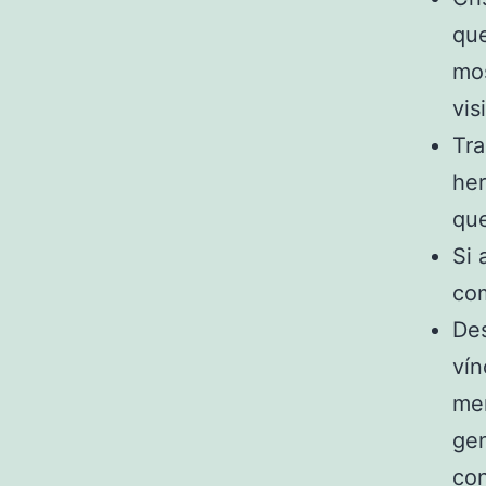
que
mos
vis
Tra
her
qu
Si 
com
Des
vín
mer
gen
con