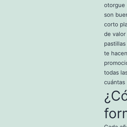
otorgue 
son buen
corto pl
de valor
pastilla
te hacen
promoci
todas la
cuántas 
¿Có
for