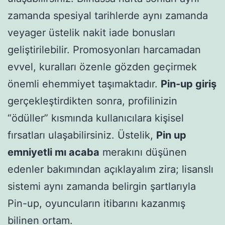
zamanda spesiyal tarihlerde aynı zamanda
veyager üstelik nakit iade bonusları
geliştirilebilir. Promosyonları harcamadan
evvel, kuralları özenle gözden geçirmek
önemli ehemmiyet taşımaktadır.
Pin-up giriş
gerçekleştirdikten sonra, profilinizin
“ödüller” kısmında kullanıcılara kişisel
fırsatları ulaşabilirsiniz. Üstelik,
Pin up
emniyetli mı acaba
merakını düşünen
edenler bakımından açıklayalım zira; lisanslı
sistemi aynı zamanda belirgin şartlarıyla
Pin-up, oyuncuların itibarını kazanmış
bilinen ortam.