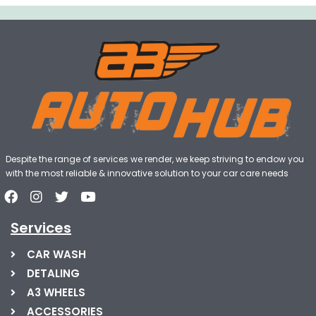
Despite the range of services we render, we keep striving to endow you
with the most reliable & innovative solution to your car care needs
Services
CAR WASH
DETALING
A3 WHEELS
ACCESSORIES