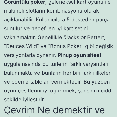
Görüntülü poker
, geleneksel kart oyunu ile
makineli slotların kombinasyonu olarak
açıklanabilir. Kullanıcılara 5 desteden parça
sunulur ve hedef, en iyi kart setini
yakalamaktır. Genellikle “Jacks or Better”,
“Deuces Wild” ve “Bonus Poker” gibi değişik
versiyonlarla oynanır.
Pinup oyun sitesi
uygulamasında bu türlerin farklı varyantları
bulunmakta ve bunların her biri farklı ilkeler
ve ödeme tabloları vermektedir. Bu yüzden
oyun çeşitlerini iyi öğrenmek, şansınızı ciddi
şekilde iyileştirir.
Çevrim Ne demektir ve