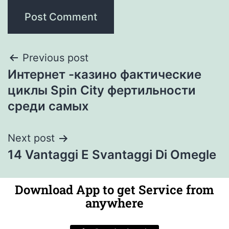
Previous post
Интернет -казино фактические
циклы Spin City фертильности
среди самых
Next post
14 Vantaggi E Svantaggi Di Omegle
Download App to get Service from
anywhere