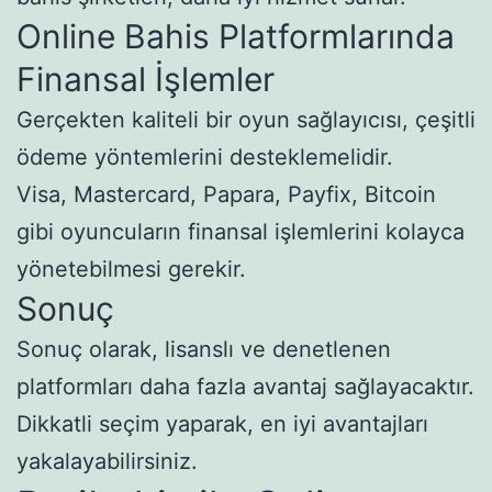
Online Bahis Platformlarında
Finansal İşlemler
Gerçekten kaliteli bir oyun sağlayıcısı, çeşitli
ödeme yöntemlerini desteklemelidir.
Visa, Mastercard, Papara, Payfix, Bitcoin
gibi oyuncuların finansal işlemlerini kolayca
yönetebilmesi gerekir.
Sonuç
Sonuç olarak, lisanslı ve denetlenen
platformları daha fazla avantaj sağlayacaktır.
Dikkatli seçim yaparak, en iyi avantajları
yakalayabilirsiniz.