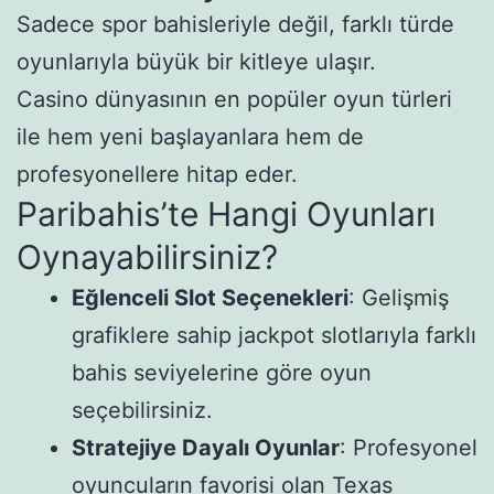
Sadece spor bahisleriyle değil, farklı türde
oyunlarıyla büyük bir kitleye ulaşır.
Casino dünyasının en popüler oyun türleri
ile hem yeni başlayanlara hem de
profesyonellere hitap eder.
Paribahis’te Hangi Oyunları
Oynayabilirsiniz?
Eğlenceli Slot Seçenekleri
: Gelişmiş
grafiklere sahip jackpot slotlarıyla farklı
bahis seviyelerine göre oyun
seçebilirsiniz.
Stratejiye Dayalı Oyunlar
: Profesyonel
oyuncuların favorisi olan Texas