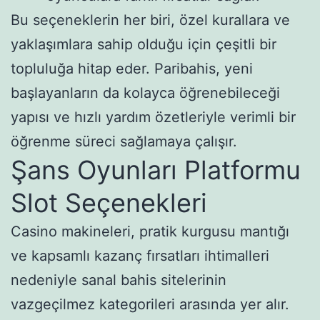
Bu seçeneklerin her biri, özel kurallara ve
yaklaşımlara sahip olduğu için çeşitli bir
topluluğa hitap eder. Paribahis, yeni
başlayanların da kolayca öğrenebileceği
yapısı ve hızlı yardım özetleriyle verimli bir
öğrenme süreci sağlamaya çalışır.
Şans Oyunları Platformu
Slot Seçenekleri
Casino makineleri, pratik kurgusu mantığı
ve kapsamlı kazanç fırsatları ihtimalleri
nedeniyle sanal bahis sitelerinin
vazgeçilmez kategorileri arasında yer alır.