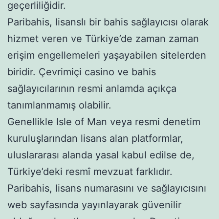
geçerliliğidir.
Paribahis, lisanslı bir bahis sağlayıcısı olarak
hizmet veren ve Türkiye’de zaman zaman
erişim engellemeleri yaşayabilen sitelerden
biridir. Çevrimiçi casino ve bahis
sağlayıcılarının resmi anlamda açıkça
tanımlanmamış olabilir.
Genellikle Isle of Man veya resmi denetim
kuruluşlarından lisans alan platformlar,
uluslararası alanda yasal kabul edilse de,
Türkiye’deki resmî mevzuat farklıdır.
Paribahis, lisans numarasını ve sağlayıcısını
web sayfasında yayınlayarak güvenilir