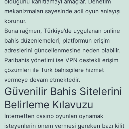
olduğunu kanıtlamayı amaçlar. Denetim
mekanizmaları sayesinde adil oyun anlayışı
korunur.
Buna rağmen, Türkiye’de uygulanan online
bahis düzenlemeleri, platformun erişim
adreslerini güncellenmesine neden olabilir.
Paribahis yönetimi ise VPN destekli erişim
çözümleri ile Türk bahisçilere hizmet
vermeye devam etmektedir.
Güvenilir Bahis Sitelerini
Belirleme Kılavuzu
İnternetten casino oyunları oynamak
isteyenlerin önem vermesi gereken bazı kilit