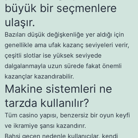
büyük bir seçmenlere
ulaşır.
Bazıları düşük değişkenliğe yer aldığı için
genellikle ama ufak kazanç seviyeleri verir,
çeşitli slotlar ise yüksek seviyede
dalgalanmayla uzun sürede fakat önemli
kazançlar kazandırabilir.
Makine sistemleri ne
tarzda kullanılır?
Tüm casino yapısı, benzersiz bir oyun keyfi
ve ikramiye şansı kazandırır.
Bahsi geçen nedenle kullanıcılar, kendi