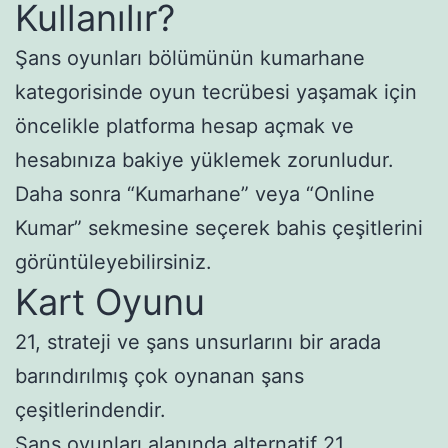
Kullanılır?
Şans oyunları bölümünün kumarhane
kategorisinde oyun tecrübesi yaşamak için
öncelikle platforma hesap açmak ve
hesabınıza bakiye yüklemek zorunludur.
Daha sonra “Kumarhane” veya “Online
Kumar” sekmesine seçerek bahis çeşitlerini
görüntüleyebilirsiniz.
Kart Oyunu
21, strateji ve şans unsurlarını bir arada
barındırılmış çok oynanan şans
çeşitlerindendir.
Şans oyunları alanında alternatif 21