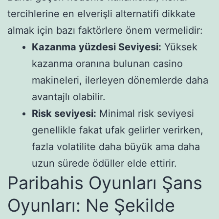
tercihlerine en elverişli alternatifi dikkate
almak için bazı faktörlere önem vermelidir:
Kazanma yüzdesi Seviyesi:
Yüksek
kazanma oranına bulunan casino
makineleri, ilerleyen dönemlerde daha
avantajlı olabilir.
Risk seviyesi:
Minimal risk seviyesi
genellikle fakat ufak gelirler verirken,
fazla volatilite daha büyük ama daha
uzun sürede ödüller elde ettirir.
Paribahis Oyunları Şans
Oyunları: Ne Şekilde