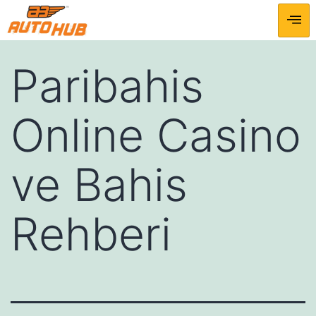
Paribahis
Online Casino
ve Bahis
Rehberi