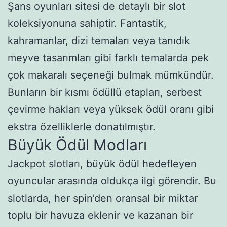
Şans oyunları sitesi de detaylı bir slot
koleksiyonuna sahiptir. Fantastik,
kahramanlar, dizi temaları veya tanıdık
meyve tasarımları gibi farklı temalarda pek
çok makaralı seçeneği bulmak mümkündür.
Bunların bir kısmı ödüllü etapları, serbest
çevirme hakları veya yüksek ödül oranı gibi
ekstra özelliklerle donatılmıştır.
Büyük Ödül Modları
Jackpot slotları, büyük ödül hedefleyen
oyuncular arasında oldukça ilgi görendir. Bu
slotlarda, her spin’den oransal bir miktar
toplu bir havuza eklenir ve kazanan bir