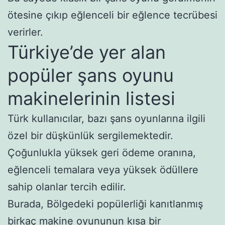
ötesine çıkıp eğlenceli bir eğlence tecrübesi
verirler.
Türkiye’de yer alan
popüler şans oyunu
makinelerinin listesi
Türk kullanıcılar, bazı şans oyunlarına ilgili
özel bir düşkünlük sergilemektedir.
Çoğunlukla yüksek geri ödeme oranına,
eğlenceli temalara veya yüksek ödüllere
sahip olanlar tercih edilir.
Burada, Bölgedeki popülerliği kanıtlanmış
birkaç makine oyununun kısa bir