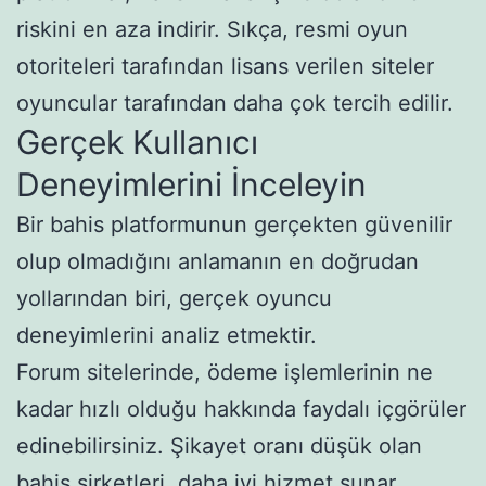
riskini en aza indirir. Sıkça, resmi oyun
otoriteleri tarafından lisans verilen siteler
oyuncular tarafından daha çok tercih edilir.
Gerçek Kullanıcı
Deneyimlerini İnceleyin
Bir bahis platformunun gerçekten güvenilir
olup olmadığını anlamanın en doğrudan
yollarından biri, gerçek oyuncu
deneyimlerini analiz etmektir.
Forum sitelerinde, ödeme işlemlerinin ne
kadar hızlı olduğu hakkında faydalı içgörüler
edinebilirsiniz. Şikayet oranı düşük olan
bahis şirketleri, daha iyi hizmet sunar.