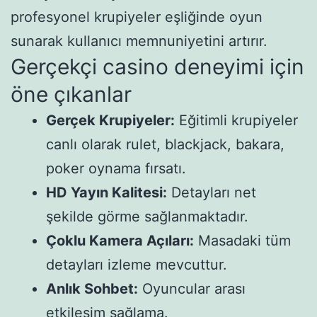
profesyonel krupiyeler eşliğinde oyun
sunarak kullanıcı memnuniyetini artırır.
Gerçekçi casino deneyimi için
öne çıkanlar
Gerçek Krupiyeler:
Eğitimli krupiyeler
canlı olarak rulet, blackjack, bakara,
poker oynama fırsatı.
HD Yayın Kalitesi:
Detayları net
şekilde görme sağlanmaktadır.
Çoklu Kamera Açıları:
Masadaki tüm
detayları izleme mevcuttur.
Anlık Sohbet:
Oyuncular arası
etkileşim sağlama.