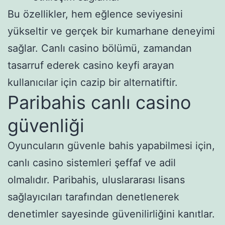
Bu özellikler, hem eğlence seviyesini
yükseltir ve gerçek bir kumarhane deneyimi
sağlar. Canlı casino bölümü, zamandan
tasarruf ederek casino keyfi arayan
kullanıcılar için cazip bir alternatiftir.
Paribahis canlı casino
güvenliği
Oyuncuların güvenle bahis yapabilmesi için,
canlı casino sistemleri şeffaf ve adil
olmalıdır. Paribahis, uluslararası lisans
sağlayıcıları tarafından denetlenerek
denetimler sayesinde güvenilirliğini kanıtlar.