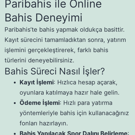
Paribahis ile Online
Bahis Deneyimi
Paribahis’te bahis yapmak oldukça basittir.
Kayıt sürecini tamamladıktan sonra, yatırım
işlemini gerçekleştirerek, farklı bahis
türlerini deneyebilirsiniz.
Bahis Süreci Nasıl İşler?
Kayıt İşlemi
: Hızlıca hesap açarak,
oyunlara katılmaya hazır hale gelin.
Ödeme İşlemi
: Hızlı para yatırma
yöntemleriyle bahis için kullanacağınız
fonları hazırlayın.
Bahis Yapılacak Spor Dalını Belirleme
: