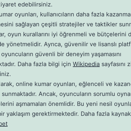
iyaret edebilirsiniz.
umar oyunları, kullanıcıların daha fazla kazanma
sini sağlayan çeşitli stratejiler ve taktikler sun
r, oyun kurallarını iyi öğrenmeli ve bütçelerini d
de yönetmelidir. Ayrıca, güvenilir ve lisanslı plat
oyuncuların güvenli bir deneyim yaşamasını
tadır. Daha fazla bilgi için
Wikipedia
sayfasını z
iniz.
arak, online kumar oyunları, eğlenceli ve kazanç
sunmaktadır. Ancak, oyuncuların sorumlu oyna
lerini aşmamaları önemlidir. Bu yeni nesil oyunla
 bir yaklaşım gerektirmektedir. Daha fazla kaynak
bet