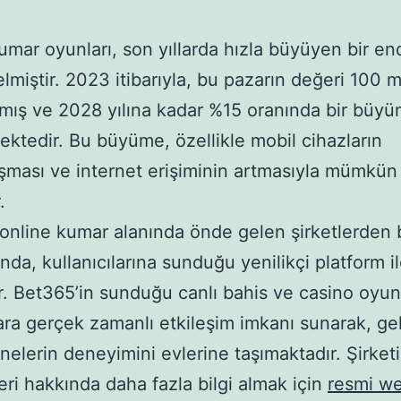
umar oyunları, son yıllarda hızla büyüyen bir en
elmiştir. 2023 itibarıyla, bu pazarın değeri 100 m
şmış ve 2028 yılına kadar %15 oranında bir büy
ktedir. Bu büyüme, özellikle mobil cihazların
şması ve internet erişiminin artmasıyla mümkün
.
online kumar alanında önde gelen şirketlerden bi
nda, kullanıcılarına sunduğu yenilikçi platform i
r. Bet365’in sunduğu canlı bahis ve casino oyunl
ra gerçek zamanlı etkileşim imkanı sunarak, ge
elerin deneyimini evlerine taşımaktadır. Şirket
eri hakkında daha fazla bilgi almak için
resmi w