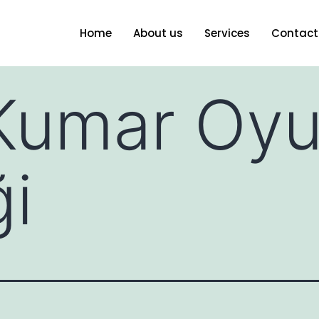
Home
About us
Services
Contact
Kumar Oyun
i