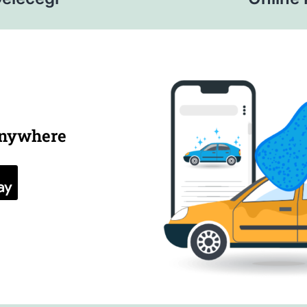
anywhere