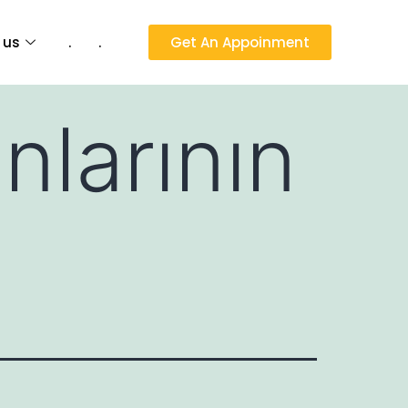
 us
.
.
Get An Appoinment
larının