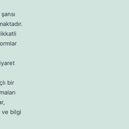
 şansı
maktadır.
ikkatli
formlar
iyaret
lı bir
maları
r,
 ve bilgi