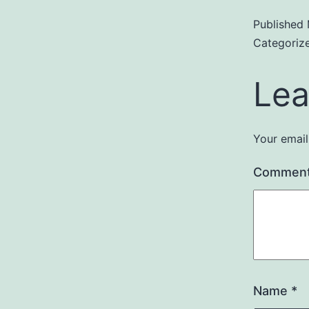
Published
Categoriz
Lea
Your email
Commen
Name
*