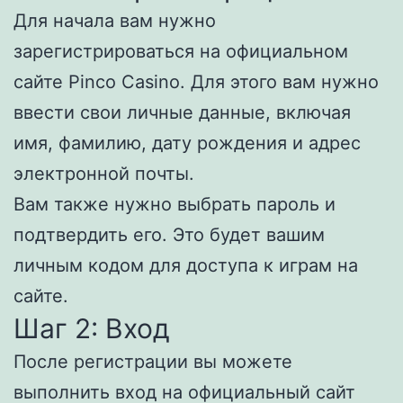
Для начала вам нужно
зарегистрироваться на официальном
сайте Pinco Casino. Для этого вам нужно
ввести свои личные данные, включая
имя, фамилию, дату рождения и адрес
электронной почты.
Вам также нужно выбрать пароль и
подтвердить его. Это будет вашим
личным кодом для доступа к играм на
сайте.
Шаг 2: Вход
После регистрации вы можете
выполнить вход на официальный сайт