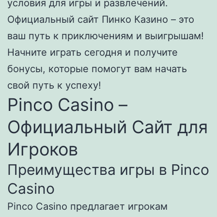
условия для игры и развлечений.
Официальный сайт Пинко Казино – это
ваш путь к приключениям и выигрышам!
Начните играть сегодня и получите
бонусы, которые помогут вам начать
свой путь к успеху!
Pinco Casino –
Официальный Сайт для
Игроков
Преимущества игры в Pinco
Casino
Pinco Casino предлагает игрокам