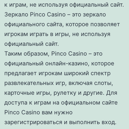
к играм, не используя официальный сайт.
Зеркало Pinco Casino – это зеркало
официального сайта, которое позволяет
игрокам играть в игры, не используя
официальный сайт.
Таким образом, Pinco Casino – это
официальный онлайн-казино, которое
предлагает игрокам широкий спектр
развлекательных игр, включая слоты,
карточные игры, рулетку и другие. Для
доступа к играм на официальном сайте
Pinco Casino вам нужно
зарегистрироваться и выполнить вход.