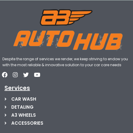
Despite the range of services we render, we keep striving to endow you
with the most reliable & innovative solution to your car care needs
Services
CAR WASH
DETALING
A3 WHEELS
ACCESSORIES