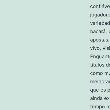
confiáve
jogador
variedad
bacará, 
apostas.
vivo, vis
Enquanto
títulos 
como mu
melhorar
que os p
ainda ex
tempo r