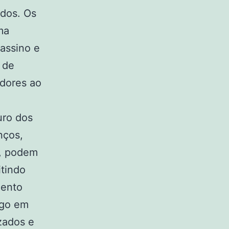
ados. Os
ma
cassino e
 de
edores ao
uro dos
nços,
, podem
itindo
mento
ogo em
zados e