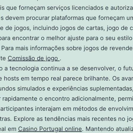
is ​​que forneçam serviços licenciados e autoriz
es devem procurar plataformas que forneçam u
e de jogos, incluindo jogos de cartas, jogo de 
para encontrar o melhor ajuste para o seu estilo
 Para mais informações sobre jogos de revend
ite
Comissão de jogo
.
 a tecnologia continua a se desenvolver, o fut
de hosts em tempo real parece brilhante. Os ava
ndos simulados e experiências suplementadas
 rapidamente o encontro adicionalmente, perm
articipantes interajam em métodos de envolvi
tras. Explore as tendências mais recentes no j
eal em
Casino Portugal online
. Mantendo atuali