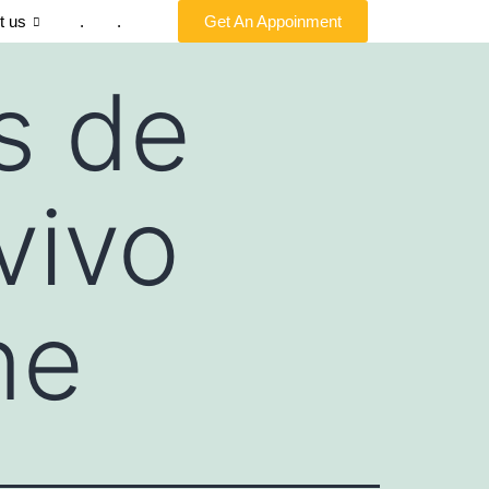
t us
.
.
Get An Appoinment
s de
vivo
ne