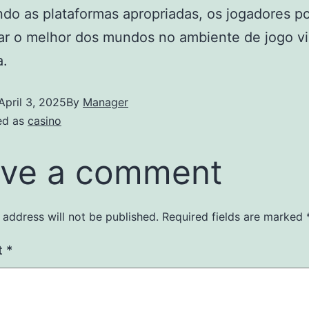
do as plataformas apropriadas, os jogadores 
ar o melhor dos mundos no ambiente de jogo vi
.
April 3, 2025
By
Manager
ed as
casino
ve a comment
 address will not be published.
Required fields are marked
t
*