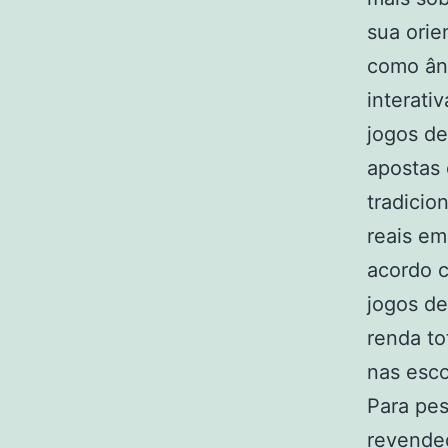
sua orie
como ân
interati
jogos d
apostas 
tradicio
reais em
acordo 
jogos d
renda to
nas esco
Para pes
revended