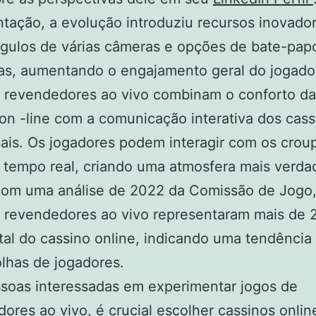
ntação, a evolução introduziu recursos inovado
gulos de várias câmeras e opções de bate-pap
vas, aumentando o engajamento geral do jogado
e revendedores ao vivo combinam o conforto da
on -line com a comunicação interativa dos cass
nais. Os jogadores podem interagir com os croup
 tempo real, criando uma atmosfera mais verda
com uma análise de 2022 da Comissão de Jogo,
e revendedores ao vivo representaram mais de 
tal do cassino online, indicando uma tendência
lhas de jogadores.
soas interessadas em experimentar jogos de
ores ao vivo, é crucial escolher cassinos onlin