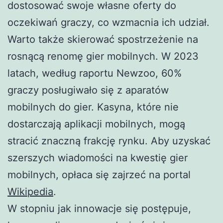
dostosować swoje własne oferty do
oczekiwań graczy, co wzmacnia ich udział.
Warto także skierować spostrzeżenie na
rosnącą renomę gier mobilnych. W 2023
latach, według raportu Newzoo, 60%
graczy posługiwało się z aparatów
mobilnych do gier. Kasyna, które nie
dostarczają aplikacji mobilnych, mogą
stracić znaczną frakcję rynku. Aby uzyskać
szerszych wiadomości na kwestię gier
mobilnych, opłaca się zajrzeć na portal
Wikipedia
.
W stopniu jak innowacje się postępuje,