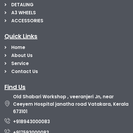
DETALING
A3 WHEELS
ACCESSORIES
Quick Links
Home
About Us
Service
Contact Us
Find Us
Old Shabari Workshop , veeranjeri Jn, near
Ceeyem Hospital janatha road Vatakara, Kerala
673101
+918943000083
+917593000083