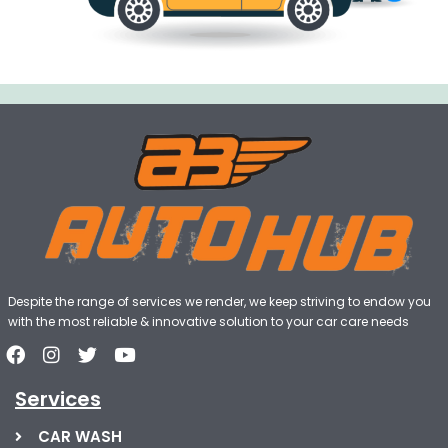
Despite the range of services we render, we keep striving to endow you
with the most reliable & innovative solution to your car care needs
Services
CAR WASH