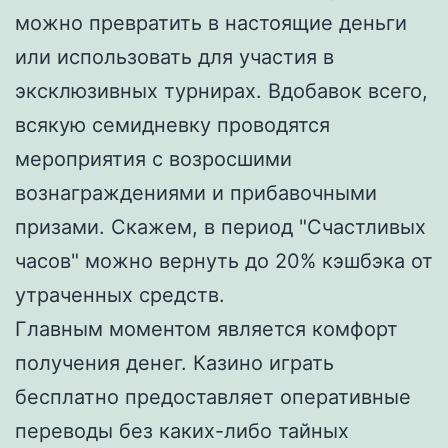
можно превратить в настоящие деньги
или использовать для участия в
эксклюзивных турнирах. Вдобавок всего,
всякую семидневку проводятся
мероприятия с возросшими
вознаграждениями и прибавочными
призами. Скажем, в период "Счастливых
часов" можно вернуть до 20% кэшбэка от
утраченных средств.
Главным моментом является комфорт
получения денег. Казино играть
бесплатно предоставляет оперативные
переводы без каких-либо тайных