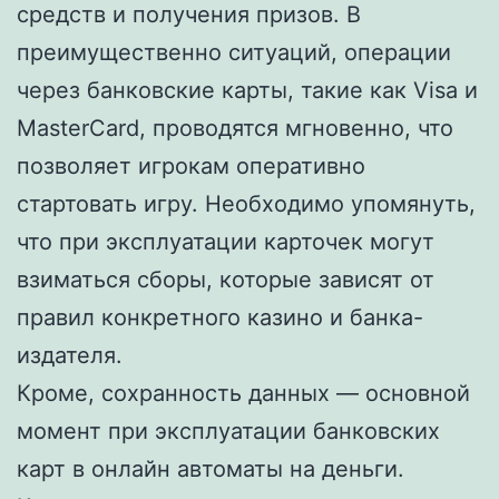
средств и получения призов. В
преимущественно ситуаций, операции
через банковские карты, такие как Visa и
MasterCard, проводятся мгновенно, что
позволяет игрокам оперативно
стартовать игру. Необходимо упомянуть,
что при эксплуатации карточек могут
взиматься сборы, которые зависят от
правил конкретного казино и банка-
издателя.
Кроме, сохранность данных — основной
момент при эксплуатации банковских
карт в онлайн автоматы на деньги.