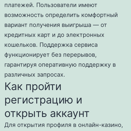
платежей. Пользователи имеют
возможность определить комфортный
вариант получения выигрыша — от
кредитных карт и до электронных
кошельков. Поддержка сервиса
функционирует без перерывов,
гарантируя оперативную поддержку в
различных запросах.
Как пройти
регистрацию и
открыть аккаунт
Для открытия профиля в онлайн-казино,