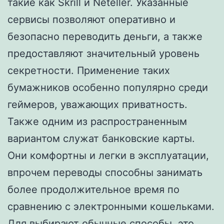
такие как Skrill и Neteller. Указанные
сервисы позволяют оперативно и
безопасно переводить деньги, а также
предоставляют значительный уровень
секретности. Применение таких
бумажников особенно популярно среди
геймеров, уважающих приватность.
Также одним из распространенным
вариантом служат банковские карты.
Они комфортны и легки в эксплуатации,
впрочем переводы способны занимать
более продолжительное время по
сравнению с электронными кошельками.
Для выбирают обычные способы, это