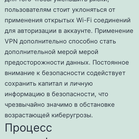
пользователям стоит уклоняться от
применения открытых Wi-Fi соединений
для авторизации в аккаунте. Применение
VPN дополнительно способно стать
дополнительной мерой мерой
предосторожности данных. Постоянное
внимание к безопасности содействует
сохранить капитал и личную
информацию в безопасности, что
чрезвычайно значимо в обстановке
возрастающей киберугрозы.
Процесс