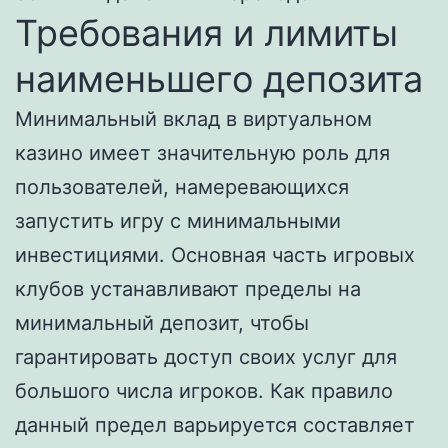
Требования и лимиты
наименьшего депозита
Минимальный вклад в виртуальном
казино имеет значительную роль для
пользователей, намеревающихся
запустить игру с минимальными
инвестициями. Основная часть игровых
клубов устанавливают пределы на
минимальный депозит, чтобы
гарантировать доступ своих услуг для
большого числа игроков. Как правило
данный предел варьируется составляет