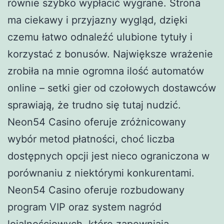
równie szybko wypłacić wygrane. Strona
ma ciekawy i przyjazny wygląd, dzięki
czemu łatwo odnaleźć ulubione tytuły i
korzystać z bonusów. Największe wrażenie
zrobiła na mnie ogromna ilość automatów
online – setki gier od czołowych dostawców
sprawiają, że trudno się tutaj nudzić.
Neon54 Casino oferuje zróżnicowany
wybór metod płatności, choć liczba
dostępnych opcji jest nieco ograniczona w
porównaniu z niektórymi konkurentami.
Neon54 Casino oferuje rozbudowany
program VIP oraz system nagród