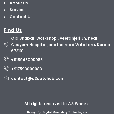
About Us
Service
Contact Us
Find Us
Old Shabari Workshop , veeranjeri Jn, near
Ceeyem Hospital janatha road Vatakara, Kerala
673101
+918943000083
+917593000083
contact@a3autohub.com
All rights reserved to A3 Wheels
Design By :Digital Monastery Technologies