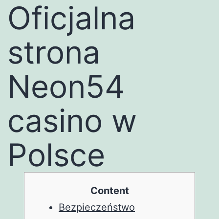
Oficjalna
strona
Neon54
casino w
Polsce
Content
Bezpieczeństwo