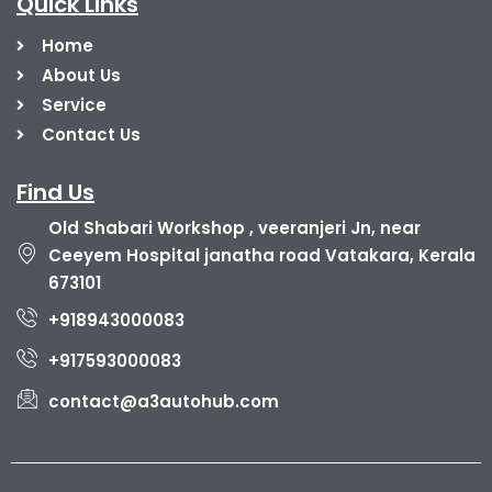
Quick Links
Home
About Us
Service
Contact Us
Find Us
Old Shabari Workshop , veeranjeri Jn, near
Ceeyem Hospital janatha road Vatakara, Kerala
673101
+918943000083
+917593000083
contact@a3autohub.com