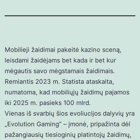
Mobilieji žaidimai pakeitė kazino sceną,
leisdami žaidėjams bet kada ir bet kur
mėgautis savo mėgstamais žaidimais.
Remiantis 2023 m. Statista ataskaita,
numatoma, kad mobiliųjų žaidimų pajamos
iki 2025 m. pasieks 100 mlrd.
Vienas iš svarbių šios evoliucijos dalyvių yra
„Evolution Gaming“ – įmonė, pripažinta dėl
pažangiausių tiesioginių platintojų žaidimų,