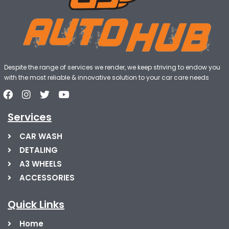
Despite the range of services we render, we keep striving to endow you
with the most reliable & innovative solution to your car care needs
Services
CAR WASH
DETALING
A3 WHEELS
ACCESSORIES
Quick Links
Home