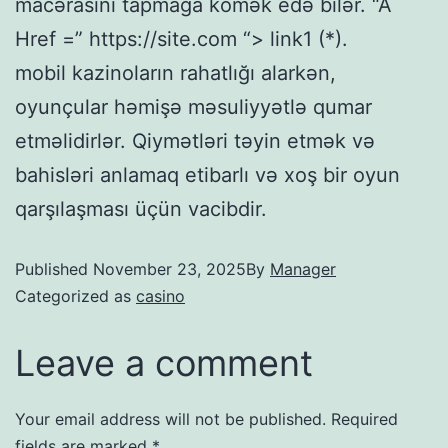
macərasını tapmağa kömək edə bilər. “A
Href =” https://site.com “> link1 (*).
mobil kazinoların rahatlığı alarkən,
oyunçular həmişə məsuliyyətlə qumar
etməlidirlər. Qiymətləri təyin etmək və
bahisləri anlamaq etibarlı və xoş bir oyun
qarşılaşması üçün vacibdir.
Published
November 23, 2025
By
Manager
Categorized as
casino
Leave a comment
Your email address will not be published.
Required
fields are marked
*