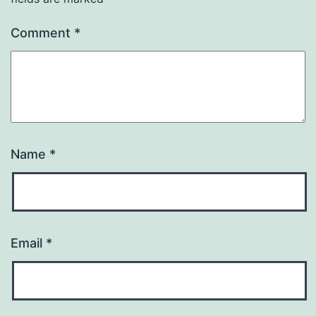
Comment
*
Name
*
Email
*