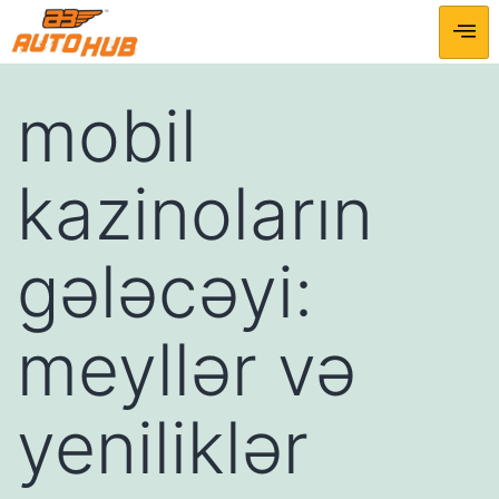
mobil
kazinoların
gələcəyi:
meyllər və
yeniliklər