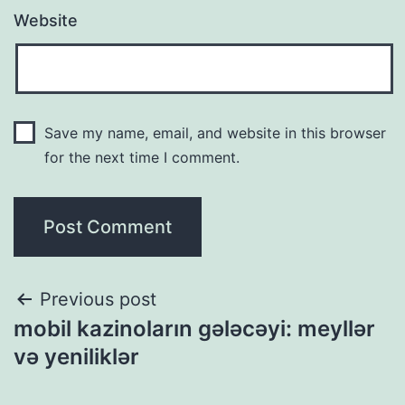
Website
Save my name, email, and website in this browser
for the next time I comment.
Previous post
mobil kazinoların gələcəyi: meyllər
və yeniliklər